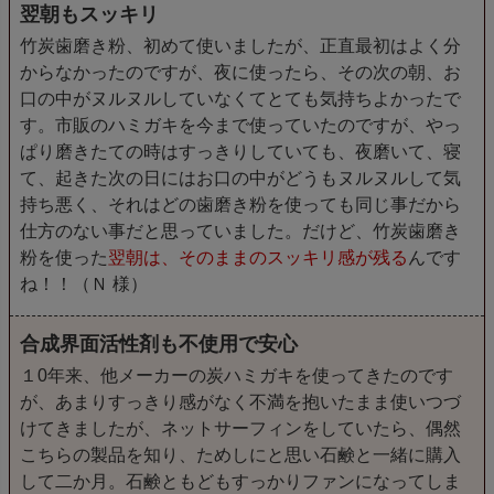
翌朝もスッキリ
竹炭歯磨き粉、初めて使いましたが、正直最初はよく分
からなかったのですが、夜に使ったら、その次の朝、お
口の中がヌルヌルしていなくてとても気持ちよかったで
す。市販のハミガキを今まで使っていたのですが、やっ
ぱり磨きたての時はすっきりしていても、夜磨いて、寝
て、起きた次の日にはお口の中がどうもヌルヌルして気
持ち悪く、それはどの歯磨き粉を使っても同じ事だから
仕方のない事だと思っていました。だけど、竹炭歯磨き
粉を使った
翌朝は、そのままのスッキリ感が残る
んです
ね！！（Ｎ 様）
合成界面活性剤も不使用で安心
１0年来、他メーカーの炭ハミガキを使ってきたのです
が、あまりすっきり感がなく不満を抱いたまま使いつづ
けてきましたが、ネットサーフィンをしていたら、偶然
こちらの製品を知り、ためしにと思い石鹸と一緒に購入
して二か月。石鹸ともどもすっかりファンになってしま