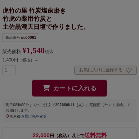
虎竹の里 竹炭塩歯磨き
竹虎の薬用竹炭と
土佐黒潮天日塩で作りました。
商品番号
su00061
¥
1,540
販売価格
税込
1,400円
（税抜）～
お気に入りに登録する
カートに入れる
明日
08時00分
までのご注文で
2026/08/11（火）
に
宅配便（ヤマト運輸）
で
お届けします。
東京都
お届け先を変更
22,000
送料無料
円（税込）以上で