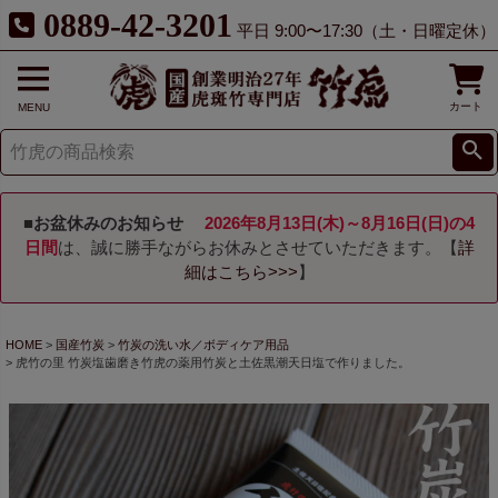
0889-42-3201
平日 9:00〜17:30（土・日曜定休）
カート
MENU
■お盆休みのお知らせ
2026年8月13日(木)～8月16日(日)の4
日間
は、誠に勝手ながらお休みとさせていただきます。【
詳
細はこちら>>>
】
HOME
国産竹炭
竹炭の洗い水／ボディケア用品
虎竹の里 竹炭塩歯磨き竹虎の薬用竹炭と土佐黒潮天日塩で作りました。