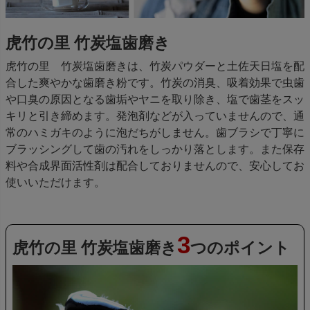
虎竹の里 竹炭塩歯磨き
虎竹の里 竹炭塩歯磨きは、竹炭パウダーと土佐天日塩を配
合した爽やかな歯磨き粉です。竹炭の消臭、吸着効果で虫歯
や口臭の原因となる歯垢やヤニを取り除き、塩で歯茎をスッ
キリと引き締めます。発泡剤などが入っていませんので、通
常のハミガキのように泡だちがしません。歯ブラシで丁寧に
ブラッシングして歯の汚れをしっかり落とします。また保存
料や合成界面活性剤は配合しておりませんので、安心してお
使いいただけます。
3
虎竹の里 竹炭塩歯磨き
つのポイント