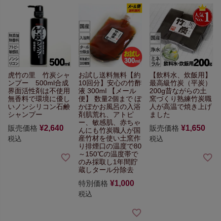
虎竹の里 竹炭シャ
お試し送料無料【約
【飲料水、炊飯用】
ンプー 500ml
合成
10回分】
安心の竹酢
最高級竹炭（平炭）
界面活性剤は不使用
液 300ml
【メール
200g
昔ながらの土
無香料で環境に優し
便】 数量2個まで
ぽ
窯づくり
熟練竹炭職
い
ノンシリコン石鹸
かぽかお風呂の入浴
人が高温で焼き上げ
シャンプー
剤
肌荒れ、アトピ
ました
ー、敏感肌、赤ちゃ
販売価格
¥
2,640
販売価格
¥
1,650
んにも
竹炭職人が国
産竹材を使い
土窯作
税込
税込
り排煙口の温度で
80
～150℃の温度帯で
のみ採取し
1年間貯
蔵しタール分除去
特別価格
¥
1,000
税込