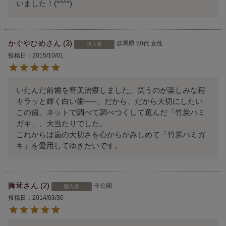
いました！(*^^*)
かぐやひめ
3
群馬県
50代
女性
購入者
投稿日
2015/10/01
いたんだ前歯を審美治療しました。笑うのが楽しみな程
キラッと輝く白い歯-----。だから、だから大切にしたい
この歯。ネットで調べて調べつくして選んだ「竹炭ハミ
ガキ」、大当たりでした。

これからは歯の大切さを心からかみしめて「竹炭ハミガ
キ」を愛用してゆきたいです。
舞茸
2
非公開
購入者
投稿日
2014/03/30