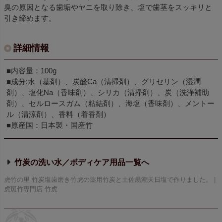
臭の原因となる歯垢やヤニを取り除き、塩で歯茎をスッキリと
引き締めます。
詳細情報
■内容量：100g
■成分:水（基剤）、炭酸Ca（清掃剤）、グリセリン（湿潤
剤）、塩化Na（香味剤）、シリカ（清掃剤）、炭（洗浄補助
剤）、セルロースガム（粘結剤）、海塩（香味剤）、メントー
ル（清涼剤）、香料（着香剤）
■原産国：日本製・国産竹
竹炭の洗い水／ボディケア用品
虎竹の里 竹炭塩歯磨き竹虎の薬用竹炭と土佐黒潮天日塩で作りました。 |
虎斑竹専門店 竹虎