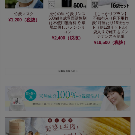
竹炭マスク
虎竹の里 竹炭リンス
【しっかりプラン】
500ml
合成界面活性剤
不織布入り床下用竹
¥1,200（税抜）
は不使用無香料で
環
炭
1坪当たり16袋セッ
境に優しいノンシリ
ト（約128リットル）
コン
袋入りで施工もメン
テナンスも簡単
¥2,400（税抜）
¥19,500（税抜）