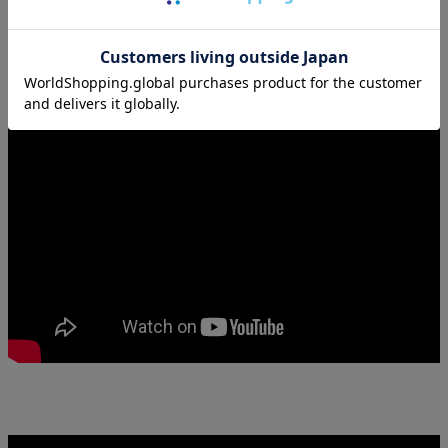
発疹、かゆみ等があらわれた時は使用を中止し医師にご相談下さい。この歯
磨きは防腐剤を使用していませんので高温、直射日光のあたる場所をさけて
保管して下さい。清潔な歯ブラシをお使い下さい。使用後はすぐにキャップ
をお締め下さい。