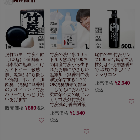
虎竹の里 竹炭石鹸
竹炭の洗い水 1リッ
虎竹の里 竹炭リン
（100g）1個
国産・
トル
天然成分100％
ス500ml
合成界面活
日本製の無添加石け
の国産竹炭から生ま
性剤は不使用無香料
ん
アトピー、敏感
れた
お肌にやさしい
で
環境に優しいノ
肌、乾燥肌にも優し
無添加・無香料の洗
ンシリコン
い
洗顔、ボディ、加
濯洗剤
すすぎ1回で
販売価格
¥
2,640
齢臭、
消臭に無香料
OK
消臭効果で部屋
のデオドランド
竹炭
干しでもにおわない
税込
パワーでしっとり洗
柔軟剤不要の弱アル
いあげます
カリ性洗剤
竹洗剤
竹炭洗剤 香害対策
販売価格
¥
880
税込
販売価格
¥
1,540
税込