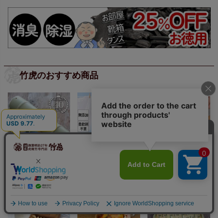
竹虎のおすすめ商品
【国産】青竹踏み
竹炭の洗い水（詰め
竹製大根おろし（鬼
替え用）3L
おろし）と鬼おろし
竹皿のセット