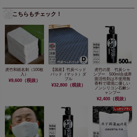
こちらもチェック！
虎竹和紙名刺（100枚
【国産】竹炭ベッド
虎竹の里 竹炭シャ
入）
パッド（マット）ダ
ンプー 500ml
合成界
ブル
面活性剤は不使用
無
¥9,600（税抜）
香料で環境に優しい
¥32,800（税抜）
ノンシリコン石鹸シ
ャンプー
¥2,400（税抜）