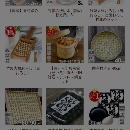
【国産】青竹踏み
竹炭の洗い水（詰め
竹製大根おろし（鬼
替え用）3L
おろし）と鬼おろし
竹皿のセット
竹製大根おろし（鬼
【蒸とら】杉蒸篭
国産竹ざる 40cm
おろし）
（せいろ）直火・IH
対応ステンレス鍋セ
ット