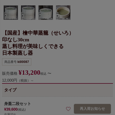
【国産】檜中華蒸籠（せいろ）
印なし30cm
蒸し料理が美味しくできる
日本製蒸し器
商品番号
ki00087
¥
13,200
販売価格
〜
税込
12,000円
（税抜）～
タイプ
身蓋二段セット
再入荷お知らせ
¥
39,600
税込
在庫切れ