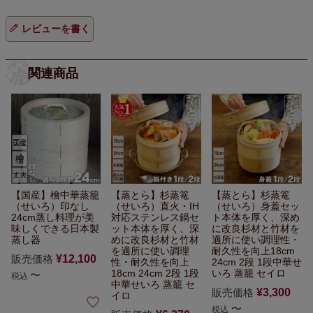
レビューを書く
関連商品
【国産】檜中華蒸籠
【蒸とら】杉蒸篭
【蒸とら】杉蒸篭
（せいろ）
印なし
（せいろ）
直火・IH
（せいろ）
身蓋セッ
24cm
蒸し料理が美
対応ステンレス鍋セ
ト
本体を厚く、深め
味しくできる
日本製
ット
本体を厚く、深
に改良
杉材と竹材を
蒸し器
めに改良
杉材と竹材
適所に使い
調理性・
を適所に使い
調理
耐久性を向上
18cm
販売価格
¥
12,100
性・耐久性を向上
24cm 2段 1段
中華せ
18cm 24cm 2段 1段
いろ 蒸籠 セイロ
〜
税込
中華せいろ 蒸籠 セ
販売価格
¥
3,300
イロ
〜
税込