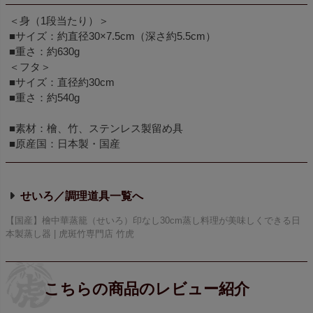
＜身（1段当たり）＞
■サイズ：約直径30×7.5cm（深さ約5.5cm）
■重さ：約630g
＜フタ＞
■サイズ：直径約30cm
■重さ：約540g
■素材：檜、竹、ステンレス製留め具
■原産国：日本製・国産
せいろ／調理道具
【国産】檜中華蒸籠（せいろ）印なし30cm蒸し料理が美味しくできる日
本製蒸し器 | 虎斑竹専門店 竹虎