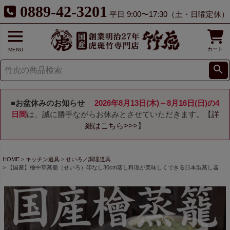
0889-42-3201
平日 9:00〜17:30（土・日曜定休）
カート
MENU
■お盆休みのお知らせ
2026年8月13日(木)～8月16日(日)の4
日間
は、誠に勝手ながらお休みとさせていただきます。【
詳
細はこちら>>>
】
HOME
キッチン道具
せいろ／調理道具
【国産】檜中華蒸籠（せいろ）印なし30cm蒸し料理が美味しくできる日本製蒸し器