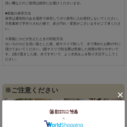
洗い機などのご使用は絶対にお避けくださいませ。
■蒸籠の保管方法
保管は通気性のある場所で保管してポリ袋等に入れ密封しないでください。
天然素材で手作りされた物で、多少汚れ・変形がございますがご了承くださ
い。
※蒸籠にカビが生えたときの対処方法
せいろのカビを洗い落とした後、紙ヤスリで削って、水で薄めたお酢の中に
浸けておいてください。(紙ヤスリで削る際は乾燥した状態が削りやすいで
す。)浸け置きした後、水ですすいで、よく水気をふき取り天日干ししてく
ださい。
※ご注意ください