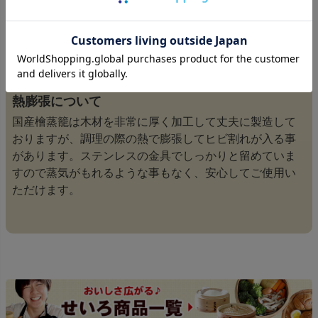
自然素材のため、写真のような身部分の割れ、留め部分
のヒビ、切断面の毛羽立ちなどがある場合があります。
ご使用には差し支えございませんので何卒宜しくお願い
します。
熱膨張について
国産檜蒸籠は木材を非常に厚く加工して丈夫に製造して
おりますが、調理の際の熱で膨張してヒビ割れが入る事
があります。ステンレスの金具でしっかりと留めていま
すので蒸気がもれるような事もなく、安心してご使用い
ただけます。