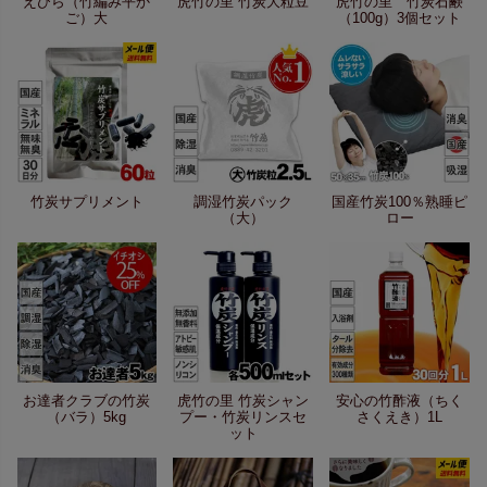
えびら（竹編み平か
虎竹の里 竹炭大粒豆
虎竹の里 竹炭石鹸
ご）大
（100g）3個セット
竹炭サプリメント
調湿竹炭パック
国産竹炭100％熟睡ピ
（大）
ロー
お達者クラブの竹炭
虎竹の里 竹炭シャン
安心の竹酢液（ちく
（バラ）5kg
プー・竹炭リンスセ
さくえき）1L
ット