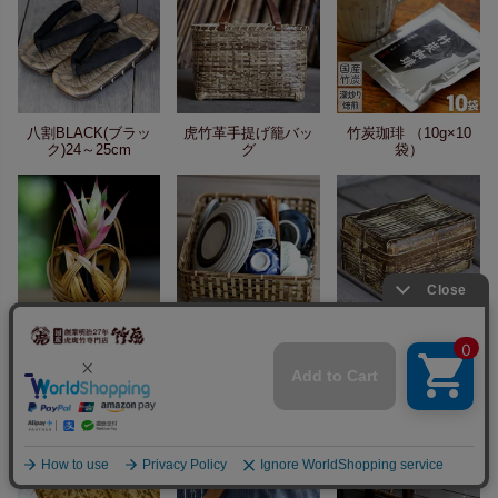
八割BLACK(ブラッ
虎竹革手提げ籠バッ
竹炭珈琲 （10g×10
ク)24～25cm
グ
袋）
虎竹花籠 手付き四海
虎竹スクエア茶碗籠
虎竹ランチボックス
波（豆）
（大）