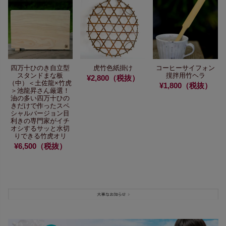
四万十ひのき自立型
虎竹色紙掛け
コーヒーサイフォン
スタンドまな板
撹拌用竹ヘラ
¥2,800（税抜）
（中）
＜土佐龍×竹虎
¥1,800（税抜）
＞池龍昇さん厳選！
油の多い四万十ひの
きだけで作った
スペ
シャルバージョン
目
利きの専門家がイチ
オシする
サッと水切
りできる
竹虎オリ
¥6,500（税抜）