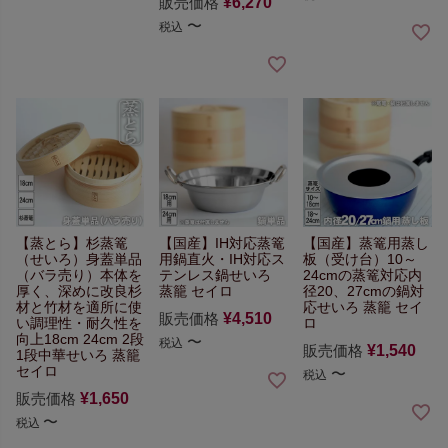
販売価格
¥
6,270
〜
税込
【蒸とら】杉蒸篭
【国産】IH対応蒸篭
【国産】蒸篭用蒸し
（せいろ）
身蓋単品
用鍋
直火・IH対応ス
板（受け台）
10～
（バラ売り）
本体を
テンレス鍋
せいろ
24cmの蒸篭対応
内
厚く、深めに改良
杉
蒸籠 セイロ
径20、27cmの鍋対
材と竹材を適所に使
応
せいろ 蒸籠 セイ
販売価格
¥
4,510
い
調理性・耐久性を
ロ
向上
18cm 24cm 2段
〜
税込
販売価格
¥
1,540
1段
中華せいろ 蒸籠
セイロ
〜
税込
販売価格
¥
1,650
〜
税込