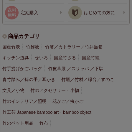
定期購入
はじめての方に
商品カテゴリ
国産竹炭
竹酢液
竹箸／カトラリー／竹弁当箱
キッチン道具
せいろ
国産竹ざる
国産竹籠
竹手提げかごバッグ
竹皮草履 ／スリッパ ／下駄
青竹踏み／孫の手／耳かき
竹垣／竹材／縁台／すのこ
文具／小物
竹のアクセサリー・小物
竹のインテリア／照明
花かご／虫かご
竹工芸 Japanese bamboo art・bamboo object
竹のペット用品
竹布