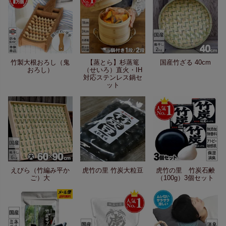
竹製大根おろし（鬼
【蒸とら】杉蒸篭
国産竹ざる 40cm
おろし）
（せいろ）直火・IH
対応ステンレス鍋セ
ット
えびら（竹編み平か
虎竹の里 竹炭大粒豆
虎竹の里 竹炭石鹸
ご）大
（100g）3個セット