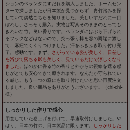
ションのベランダにすだれを購入しました。ホームセン
ターで探しましたが日本製が見つからず、青竹踏みを探
していて偶然こちらを知りました。美しいすだれに一目
ぼれし、さっそく購入。実物は写真そのままのとっても
きれいな竹。良い香りです。ベランダにはぶら下げられ
るフックなどはないので、突っ張り棒を窓の両端に渡し
て、麻紐でくくりつけました。汗をふきふき取り付け完
了。感動です。まず、
さがっている姿が美しく、日差し
を浴びて落ちる影も美しく、見ているだけで涼しくなり
ました。
ほのかに香る竹の香りと外からの視線を遮る感
じがとても安心できて癒されます。なんだか守られてい
る感じ。もう一つの窓にも取り付けたいと思い再度注文
しました。良い商品をありがとうございます。（chi-chi-
様）
しっかりした作りで感心
用意していた巻上げを付けて、早速取付けしました。や
はり、日本の竹の、日本製品に限ります。
しっかりした