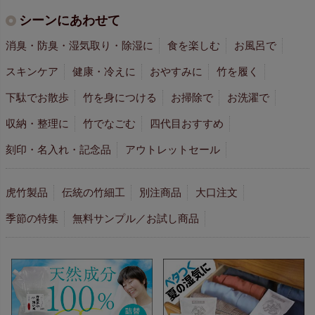
シーンにあわせて
消臭・防臭・湿気取り・除湿に
食を楽しむ
お風呂で
スキンケア
健康・冷えに
おやすみに
竹を履く
下駄でお散歩
竹を身につける
お掃除で
お洗濯で
収納・整理に
竹でなごむ
四代目おすすめ
刻印・名入れ・記念品
アウトレットセール
虎竹製品
伝統の竹細工
別注商品
大口注文
季節の特集
無料サンプル／お試し商品