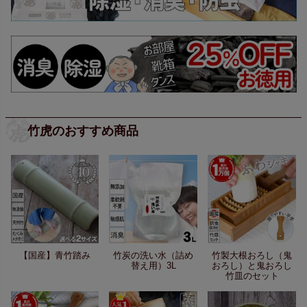
竹虎のおすすめ商品
【国産】青竹踏み
竹炭の洗い水（詰め
竹製大根おろし（鬼
替え用）3L
おろし）と鬼おろし
竹皿のセット