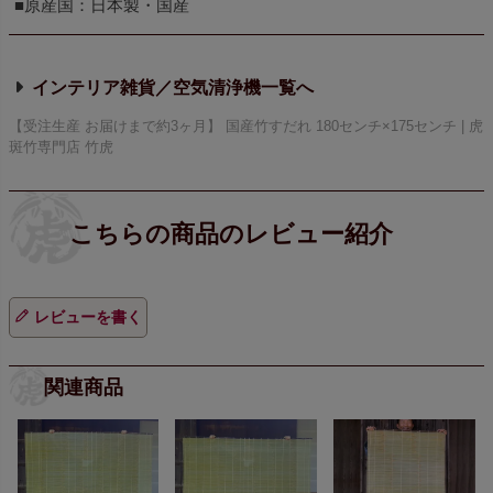
■原産国：日本製・国産
インテリア雑貨／空気清浄機
【受注生産 お届けまで約3ヶ月】 国産竹すだれ 180センチ×175センチ | 虎
斑竹専門店 竹虎
レビューを書く
関連商品