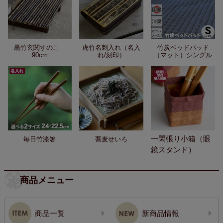
黒竹玄関すのこ
虎竹名刺入れ（名入
竹炭ベッドパッド
90cm
れ/刻印）
（マット）シングル
一閑張り小箱（眼
毎日竹漆箸
蕎麦せいろ
鏡スタンド）
商品メニュー
商品一覧
新商品情報