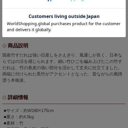
商品についてのお問い合わせ
Pin it
商品説明
国産竹すだれは強い日差しをさえぎり、風通しが良く、日本な
らではの涼を感じられます。細い竹ひごを編み上げたこの竹す
だれは、竹の表皮の強い部分を活かして丈夫に仕立てました。
両端に付けられた黒竹がアクセントとなった、昔ながらの風情
漂う本格派。
詳細情報
■サイズ：約W180×175cm
■重さ：約4.5kg
■素材：竹