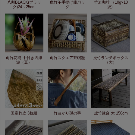
八割BLACK(ブラッ
虎竹革手提げ籠バッ
竹炭珈琲 （10g×10
ク)24～25cm
グ
袋）
虎竹花籠 手付き四海
虎竹スクエア茶碗籠
虎竹ランチボックス
波（豆）
（大）
国産竹皮 3枚組
竹曲がり孫の手
虎竹縁台 大 150cm