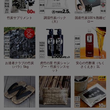
竹炭サプリメント
調湿竹炭パック
国産竹炭100％熟睡ピ
（大）
ロー
お達者クラブの竹炭
虎竹の里 竹炭シャン
安心の竹酢液（ちく
（バラ）5kg
プー・竹炭リンスセ
さくえき）1L
ット