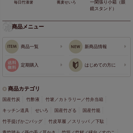
一閑張り小箱（眼
毎日竹漆箸
蕎麦せいろ
鏡スタンド）
商品メニュー
商品一覧
新商品情報
定期購入
はじめての方に
商品カテゴリ
国産竹炭
竹酢液
竹箸／カトラリー／竹弁当箱
キッチン道具
せいろ
国産竹ざる
国産竹籠
竹手提げかごバッグ
竹皮草履 ／スリッパ ／下駄
青竹踏み／孫の手／耳かき
竹垣／竹材／縁台／すのこ