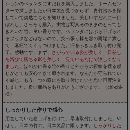
ションのベランダにすだれを購入しました。ホームセン
ターで探しましたが日本製が見つからず、青竹踏みを探
していて偶然こちらを知りました。美しいすだれに一目
ぼれし、さっそく購入。実物は写真そのままのとっても
きれいな竹。良い香りです。ベランダにはぶら下げられ
るフックなどはないので、突っ張り棒を窓の両端に渡し
て、麻紐でくくりつけました。汗をふきふき取り付け完
了。感動です。まず、
さがっている姿が美しく、日差し
を浴びて落ちる影も美しく、見ているだけで涼しくなり
ました。
ほのかに香る竹の香りと外からの視線を遮る感
じがとても安心できて癒されます。なんだか守られてい
る感じ。もう一つの窓にも取り付けたいと思い再度注文
しました。良い商品をありがとうございます。（chi-chi-
様）
しっかりした作りで感心
用意していた巻上げを付けて、早速取付けしました。や
はり、日本の竹の、日本製品に限ります。
しっかりした