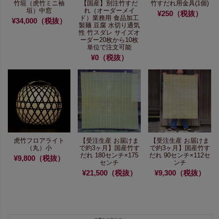
竹垣（虎竹ミニ袖
【国産】別注竹すだ
竹すだれ用金具(1個)
垣）中窓
れ（オーダーメイ
¥250（税抜）
ド）
業務用 食品加工
¥34,000（税抜）
製麺 豆腐 水切り
通気
性 竹スダレ サイズオ
ーダー
20枚から10枚
単位で注文可能
¥0（税抜）
虎竹フロアライト
【受注生産 お届けま
【受注生産 お届けま
（丸）小
で約3ヶ月】
国産竹す
で約3ヶ月】
国産竹す
だれ 180センチ×175
だれ 90センチ×112セ
¥9,800（税抜）
センチ
ンチ
¥21,500（税抜）
¥9,300（税抜）