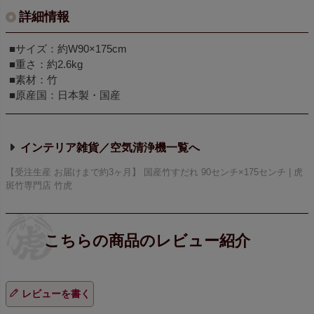
詳細情報
■サイズ：約W90×175cm
■重さ：約2.6kg
■素材：竹
■原産国：日本製・国産
インテリア雑貨／空気清浄機
【受注生産 お届けまで約3ヶ月】 国産竹すだれ 90センチ×175センチ | 虎
斑竹専門店 竹虎
レビューを書く