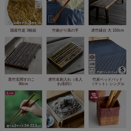
国産竹皮 3枚組
竹曲がり孫の手
虎竹縁台 大 150cm
黒竹玄関すのこ
虎竹名刺入れ（名入
竹炭ベッドパッド
90cm
れ/刻印）
（マット）シングル