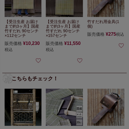
【受注生産 お届け
【受注生産 お届け
竹すだれ用金具(1
まで約3ヶ月】
国産
まで約3ヶ月】
国産
個)
竹すだれ 90センチ
竹すだれ 90センチ
販売価格
¥
275
税込
×112センチ
×157センチ
販売価格
¥
10,230
販売価格
¥
11,550
税込
税込
こちらもチェック！