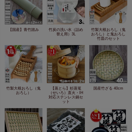
【国産】青竹踏み
竹炭の洗い水（詰め
竹製大根おろし（鬼
替え用）3L
おろし）と鬼おろし
竹皿のセット
竹製大根おろし（鬼
【蒸とら】杉蒸篭
国産竹ざる 40cm
おろし）
（せいろ）直火・IH
対応ステンレス鍋セ
ット