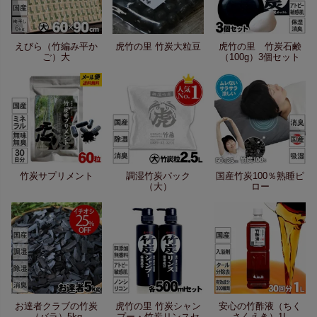
えびら（竹編み平か
虎竹の里 竹炭大粒豆
虎竹の里 竹炭石鹸
ご）大
（100g）3個セット
竹炭サプリメント
調湿竹炭パック
国産竹炭100％熟睡ピ
（大）
ロー
お達者クラブの竹炭
虎竹の里 竹炭シャン
安心の竹酢液（ちく
（バラ）5kg
プー・竹炭リンスセ
さくえき）1L