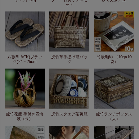
ット
八割BLACK(ブラッ
虎竹革手提げ籠バッ
竹炭珈琲 （10g×10
ク)24～25cm
グ
袋）
虎竹花籠 手付き四海
虎竹スクエア茶碗籠
虎竹ランチボックス
波（豆）
（大）