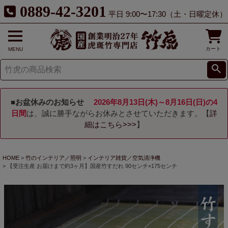
0889-42-3201
平日 9:00〜17:30（土・日曜定休）
カート
MENU
■お盆休みのお知らせ
2026年8月13日(木)～8月16日(日)の4
日間
は、誠に勝手ながらお休みとさせていただきます。【
詳
細はこちら>>>
】
HOME
竹のインテリア／照明
インテリア雑貨／空気清浄機
【受注生産 お届けまで約3ヶ月】国産竹すだれ 90センチ×175センチ