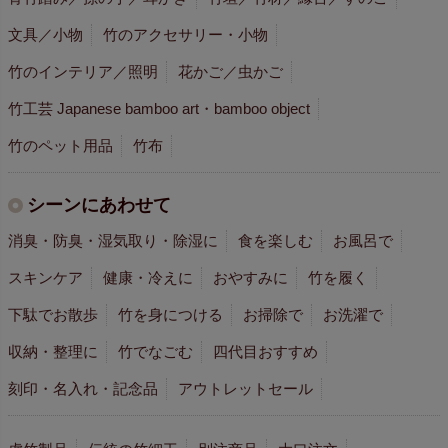
文具／小物
竹のアクセサリー・小物
竹のインテリア／照明
花かご／虫かご
竹工芸 Japanese bamboo art・bamboo object
竹のペット用品
竹布
シーンにあわせて
消臭・防臭・湿気取り・除湿に
食を楽しむ
お風呂で
スキンケア
健康・冷えに
おやすみに
竹を履く
下駄でお散歩
竹を身につける
お掃除で
お洗濯で
収納・整理に
竹でなごむ
四代目おすすめ
刻印・名入れ・記念品
アウトレットセール