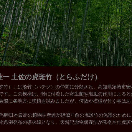
唯一 土佐の虎斑竹（とらふだけ）
虎竹）」は淡竹（ハチク）の仲間に分類され、高知県須崎市安
です。この模様は、幹に付着した寄生菌や潮風の作用によると
実際に各地方に移植を試みましたが、何故か模様が付く事はあ
、当時日本最高の植物学者達が絶滅寸前の虎斑竹の保護のため
物条例発布の導火線となり、天然記念物保存法が発令され虎斑