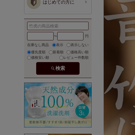
はじめての方に
〜
在庫なし商品
表示
表示しない
優先度順
新着順
価格高い順
価格安い順
レビュー件数順
検索