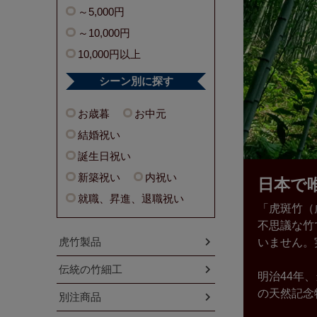
～5,000円
～10,000円
10,000円以上
シーン別に探す
お歳暮
お中元
結婚祝い
誕生日祝い
新築祝い
内祝い
日本で
就職、昇進、退職祝い
「虎斑竹（
不思議な竹
虎竹製品
いません。
伝統の竹細工
明治44年
の天然記念
別注商品