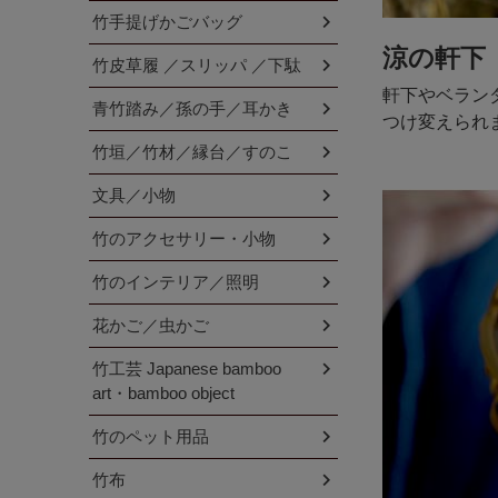
竹手提げかごバッグ
涼の軒下
竹皮草履 ／スリッパ ／下駄
軒下やベラン
青竹踏み／孫の手／耳かき
つけ変えられ
竹垣／竹材／縁台／すのこ
文具／小物
竹のアクセサリー・小物
竹のインテリア／照明
花かご／虫かご
竹工芸 Japanese bamboo
art・bamboo object
竹のペット用品
竹布