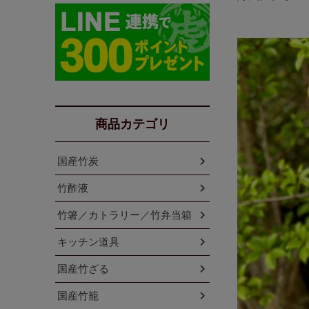
商品カテゴリ
国産竹炭
竹酢液
竹箸／カトラリー／竹弁当箱
キッチン道具
国産竹ざる
国産竹籠