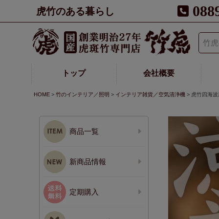
088
虎竹のある暮らし
トップ
会社概要
HOME
竹のインテリア／照明
インテリア雑貨／空気清浄機
虎竹四海波
商品一覧
新商品情報
定期購入