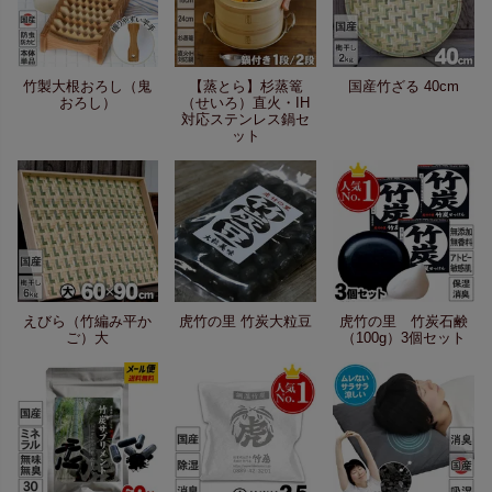
竹製大根おろし（鬼
【蒸とら】杉蒸篭
国産竹ざる 40cm
おろし）
（せいろ）直火・IH
対応ステンレス鍋セ
ット
えびら（竹編み平か
虎竹の里 竹炭大粒豆
虎竹の里 竹炭石鹸
ご）大
（100g）3個セット