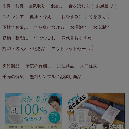
消臭・防臭・湿気取り・除湿に
食を楽しむ
お風呂で
スキンケア
健康・冷えに
おやすみに
竹を履く
下駄でお散歩
竹を身につける
お掃除で
お洗濯で
収納・整理に
竹でなごむ
四代目おすすめ
刻印・名入れ・記念品
アウトレットセール
虎竹製品
伝統の竹細工
別注商品
大口注文
季節の特集
無料サンプル／お試し商品