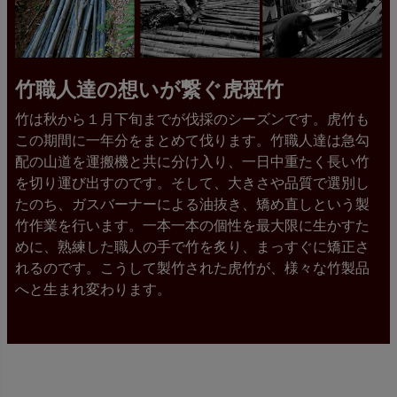
竹職人達の想いが繋ぐ虎斑竹
竹は秋から１月下旬までが伐採のシーズンです。虎竹も
この期間に一年分をまとめて伐ります。竹職人達は急勾
配の山道を運搬機と共に分け入り、一日中重たく長い竹
を切り運び出すのです。そして、大きさや品質で選別し
たのち、ガスバーナーによる油抜き、矯め直しという製
竹作業を行います。一本一本の個性を最大限に生かすた
めに、熟練した職人の手で竹を炙り、まっすぐに矯正さ
れるのです。こうして製竹された虎竹が、様々な竹製品
へと生まれ変わります。