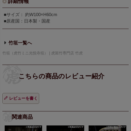
詳細情報
■サイズ： 約W100×H60cm
■原産国：日本製・国産
竹垣
竹垣（虎竹ミニ光悦寺垣） | 虎斑竹専門店 竹虎
レビューを書く
関連商品