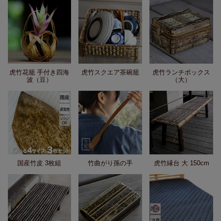
虎竹花籠 手付き四海
虎竹スクエア茶碗籠
虎竹ランチボックス
波（豆）
（大）
国産竹皮 3枚組
竹曲がり孫の手
虎竹縁台 大 150cm