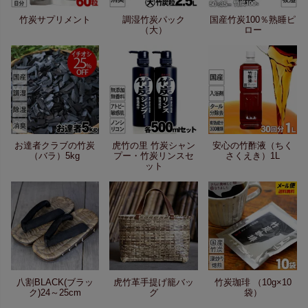
竹炭サプリメント
調湿竹炭パック
国産竹炭100％熟睡ピ
（大）
ロー
お達者クラブの竹炭
虎竹の里 竹炭シャン
安心の竹酢液（ちく
（バラ）5kg
プー・竹炭リンスセ
さくえき）1L
ット
八割BLACK(ブラッ
虎竹革手提げ籠バッ
竹炭珈琲 （10g×10
ク)24～25cm
グ
袋）