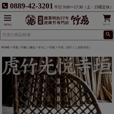
0889-42-3201
平日 9:00〜17:30（土・日曜定休）
カート
MENU
HOME
竹垣／竹材／縁台／すのこ
竹垣
竹垣（虎竹ミニ光悦寺垣）