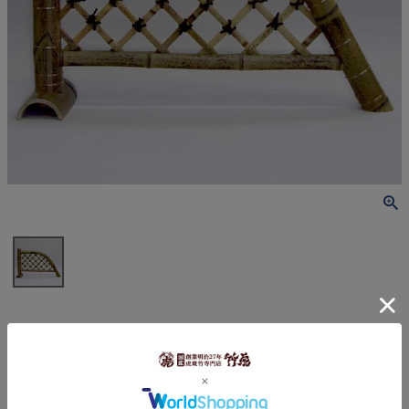
竹垣（虎竹ミニ光悦寺垣）
商品番号
ka00030
送料無料