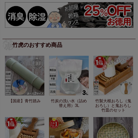
竹虎のおすすめ商品
【国産】青竹踏み
竹炭の洗い水（詰め
竹製大根おろし（鬼
替え用）3L
おろし）と鬼おろし
竹皿のセット