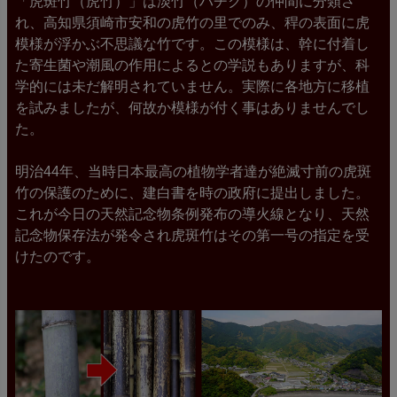
「虎斑竹（虎竹）」は淡竹（ハチク）の仲間に分類さ
れ、高知県須崎市安和の虎竹の里でのみ、稈の表面に虎
模様が浮かぶ不思議な竹です。この模様は、幹に付着し
た寄生菌や潮風の作用によるとの学説もありますが、科
学的には未だ解明されていません。実際に各地方に移植
を試みましたが、何故か模様が付く事はありませんでし
た。
明治44年、当時日本最高の植物学者達が絶滅寸前の虎斑
竹の保護のために、建白書を時の政府に提出しました。
これが今日の天然記念物条例発布の導火線となり、天然
記念物保存法が発令され虎斑竹はその第一号の指定を受
けたのです。