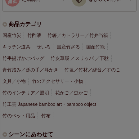
商品カテゴリ
国産竹炭
竹酢液
竹箸／カトラリー／竹弁当箱
キッチン道具
せいろ
国産竹ざる
国産竹籠
竹手提げかごバッグ
竹皮草履 ／スリッパ ／下駄
青竹踏み／孫の手／耳かき
竹垣／竹材／縁台／すのこ
文具／小物
竹のアクセサリー・小物
竹のインテリア／照明
花かご／虫かご
竹工芸 Japanese bamboo art・bamboo object
竹のペット用品
竹布
シーンにあわせて