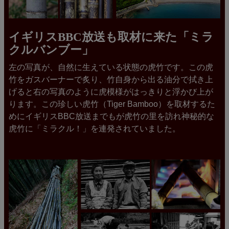
イギリスBBC放送も取材に来た「ミラ
クルバンブー」
左の写真が、自然に生えている状態の虎竹です。この虎
竹をガスバーナーで炙り、竹自身から出る油分で拭き上
げると右の写真のように虎模様がはっきりと浮かび上が
ります。この珍しい虎竹（Tiger Bamboo）を取材するた
めにイギリスBBC放送までもが虎竹の里を訪れ神秘的な
虎竹に「ミラクル！」を連発されていました。