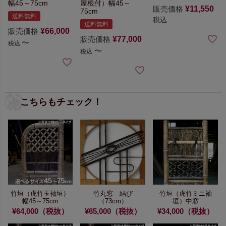
幅45～75cm
屋根付）幅45～
販売価格
¥
11,550
75cm
送料無料
税込
送料無料
販売価格
¥
66,000
販売価格
¥
77,000
〜
税込
〜
税込
こちらもチェック！
竹垣（虎竹玉袖垣）
竹丸窓 結び
竹垣（虎竹ミニ袖
幅45～75cm
（73cm）
垣）中窓
¥64,000（税抜）
¥65,000（税抜）
¥34,000（税抜）