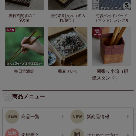
黒竹玄関すのこ
虎竹名刺入れ（名入
竹炭ベッドパッド
90cm
れ/刻印）
（マット）シングル
一閑張り小箱（眼
毎日竹漆箸
蕎麦せいろ
鏡スタンド）
商品メニュー
商品一覧
新商品情報
定期購入
はじめての方に