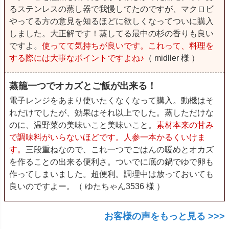
るステンレスの蒸し器で我慢してたのですが、マクロビ
やってる方の意見を知るほどに欲しくなってついに購入
しました。大正解です！蒸してる最中の杉の香りも良い
ですよ。
使ってて気持ちが良いです。これって、料理を
する際には大事なポイントですよね♪
（ midller 様 ）
蒸籠一つでオカズとご飯が出来る！
電子レンジをあまり使いたくなくなって購入。動機はそ
れだけでしたが、効果はそれ以上でした。蒸しただけな
のに、温野菜の美味いこと美味いこと。
素材本来の甘み
で調味料がいらないほどです。人参一本かるくいけま
す。
三段重ねなので、これ一つでごはんの暖めとオカズ
を作ることの出来る便利さ。ついでに底の鍋でゆで卵も
作ってしまいました。超便利。調理中は放っておいても
良いのですよー。（ ゆたちゃん3536 様 ）
お客様の声をもっと見る >>>