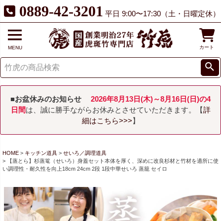
0889-42-3201
平日 9:00〜17:30（土・日曜定休）
カート
MENU
■お盆休みのお知らせ
2026年8月13日(木)～8月16日(日)の4
日間
は、誠に勝手ながらお休みとさせていただきます。【
詳
細はこちら>>>
】
HOME
キッチン道具
せいろ／調理道具
【蒸とら】杉蒸篭（せいろ）身蓋セット本体を厚く、深めに改良杉材と竹材を適所に使
い調理性・耐久性を向上18cm 24cm 2段 1段中華せいろ 蒸籠 セイロ