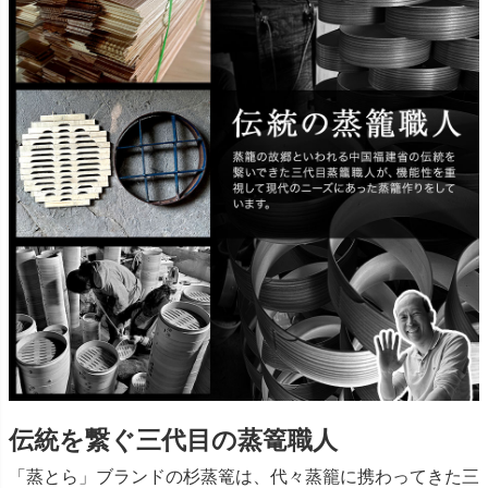
伝統を繋ぐ三代目の蒸篭職人
「蒸とら」ブランドの杉蒸篭は、代々蒸籠に携わってきた三