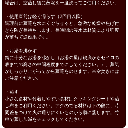
場合は、空蒸し後に蒸篭を一度洗ってご使用ください。
・使用直前は軽く濡らす（2回目以降）
調理前に蒸篭を水にくぐらせると、急激な乾燥や焦げ付
きを防ぎ長持ちします。長時間の浸水は材質により強度
が落ちて逆効果です。
・お湯を沸かす
鍋に十分なお湯を沸かし（お湯の量は鍋底からセイロの
底までの高さの中間程度までにしてください。）、蒸気
がしっかり上がってから蒸篭をのせます。※空焚きには
ご注意ください。
・蒸す
小さな食材や付着しやすい食材はクッキングシートや蒸
し布をご利用ください。アクのでる材料は下の段に、時
間差をつけて火の通りにくいものから順に蒸します。竹
串で蒸し加減をチェックしてください。