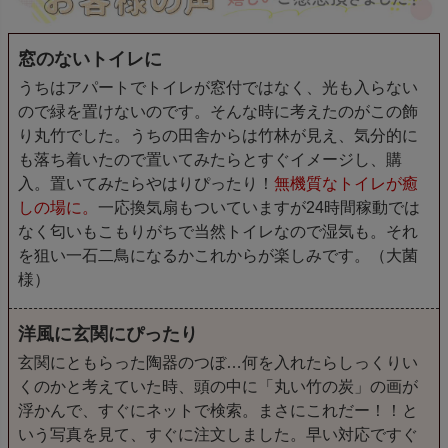
窓のないトイレに
うちはアパートでトイレが窓付ではなく、光も入らない
ので緑を置けないのです。そんな時に考えたのがこの飾
り丸竹でした。うちの田舎からは竹林が見え、気分的に
も落ち着いたので置いてみたらとすぐイメージし、購
入。置いてみたらやはりぴったり！
無機質なトイレが癒
しの場に。
一応換気扇もついていますが24時間稼動では
なく匂いもこもりがちで当然トイレなので湿気も。それ
を狙い一石二鳥になるかこれからが楽しみです。（大菌
様）
洋風に玄関にぴったり
玄関にともらった陶器のつぼ…何を入れたらしっくりい
くのかと考えていた時、頭の中に「丸い竹の炭」の画が
浮かんで、すぐにネットで検索。まさにこれだー！！と
いう写真を見て、すぐに注文しました。早い対応ですぐ