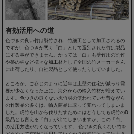
有効活用への道
色づきの良い竹は製竹され、竹細工として加工されるの
ですが、色つきが悪く「白」として選別された竹は製品
にする事ができません。かっては「白」も壁竹用の割竹
や箒の柄など様々な加工材として全国の竹メーカーさん
に出荷したり、自社製品として使ったりしていました。
ところが、ご存じのように近年は土壁の住宅が減っり需
要が少なくなった上に、海外からの輸入竹材が増えてい
ます。色つきの良くない虎竹材の使われていた昔ながら
の竹製品の多くは、輸入商品に取って変わってしまいま
した。虎竹を山から伐りだすためにはどうしても虎竹のB
級品とも言える「白」が出てしまいますが、この「白」
の活用方法がなくなっています。 色づきの良くない竹を
どうやって有効に活用していくか？竹虎にとっては大き