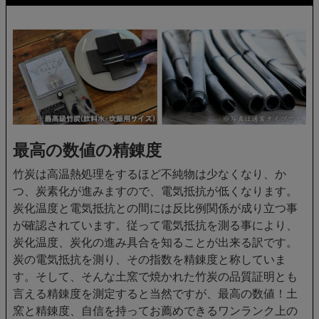
最高の数値の精錬度
竹炭は高温熱処理をするほど不純物は少なくなり、か
つ、炭素化が進みますので、電気抵抗が低くなります。
炭化温度と電気抵抗との間には反比例関係が成り立つ事
が確認されています。従って電気抵抗を測る事により、
炭化温度、炭化の進み具合を知ることが出来る訳です。
炭の電気抵抗を測り、その指数を精錬度と称していま
す。そして、そんな土窯で焼かれた竹炭の品質証明とも
言える精錬度を測定すると当然ですが、最高の数値！土
窯と精錬度、自信を持ってお薦めできるワンランク上の