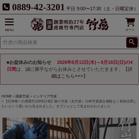
0889-42-3201
平日 9:00〜17:30（土・日曜定休）
カート
MENU
■お盆休みのお知らせ
2026年8月13日(木)～8月16日(日)の4
日間
は、誠に勝手ながらお休みとさせていただきます。【
詳
細はこちら>>>
】
HOME
国産竹炭
インテリア竹炭
【日本唯一の虎斑竹100年計画】飾り竹炭（丸竹炭）10本竹資源を無駄なく有効活用し
たいという思いから生まれました。オブジェとして生まれかわりました