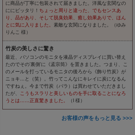
に商品が丁寧に包装されて届きました。洋風な玄関なの
ににピッタリ！
ちょっと周りと違った、でもセンスあ
り、品があり、そして脱臭効果、癒し効果ありで、ほん
とに気に入りました。
素敵な玄関になりました。（ゆみ
りんこ 様）
竹炭の美しさに驚き
最近、パソコンのモニタを液晶ディスプレイに買い替え
たのでその'裏側'に《孟宗筒》を置きました。つまり、こ
のメールを打っているモニタの後ろから《飾り竹炭》が
ニョキ…と（笑）。竹ってこんなにキレイに炭になるん
ですねぇ。今まで竹炭（バラ）は買わせていただきまし
たが、
こうもスラリと美しいものを手に取ることになろ
うとは……正直驚きました。
（I 様）
お客様の声をもっと見る >>>