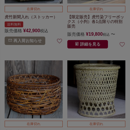
在庫切れ
在庫切れ
虎竹新聞入れ（ストッカー）
【限定販売】
虎竹染フリーボッ
クス（小判）
各1点限りの特別
送料無料
販売
販売価格
¥
42,900
税込
販売価格
¥
19,800
〜
税込
再入荷お知らせ
詳細を見る
在庫切れ
在庫切れ