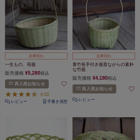
在庫切れ
在庫切れ
一生もの、苺籠
青竹長手付き籠
昔ながらの素朴
な竹籠
販売価格
¥
5,280
税込
販売価格
¥
4,180
税込
再入荷お知らせ
再入荷お知らせ
4.50