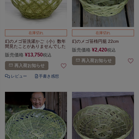
在庫切れ
在庫切れ
幻のメゴ笹洗濯かご（小）
数年
幻のメゴ笹楕円籠 22cm
間見たことが
ありませんでした
販売価格
¥
2,420
税込
販売価格
¥
13,750
税込
再入荷お知らせ
再入荷お知らせ