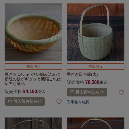
在庫切れ
在庫切れ
豆ざる 14cm
小さい編み込みに
手付き田舎籠(大)
伝統の技がギュッと濃縮
これは
販売価格
¥
8,580
税込
レアな逸品
販売価格
¥
4,180
税込
再入荷お知らせ
再入荷お知らせ