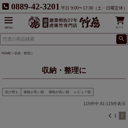
0889-42-3201
平日 9:00〜17:30（土・日曜定休）
カート
MENU
HOME
収納・整理に
収納・整理に
並び替え
価格が安い順
価格が高い順
レビュー順
115
件中
81
-
115
件表示
1
2