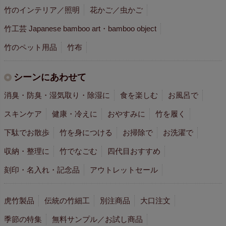
竹のインテリア／照明
花かご／虫かご
竹工芸 Japanese bamboo art・bamboo object
竹のペット用品
竹布
シーンにあわせて
消臭・防臭・湿気取り・除湿に
食を楽しむ
お風呂で
スキンケア
健康・冷えに
おやすみに
竹を履く
下駄でお散歩
竹を身につける
お掃除で
お洗濯で
収納・整理に
竹でなごむ
四代目おすすめ
刻印・名入れ・記念品
アウトレットセール
虎竹製品
伝統の竹細工
別注商品
大口注文
季節の特集
無料サンプル／お試し商品