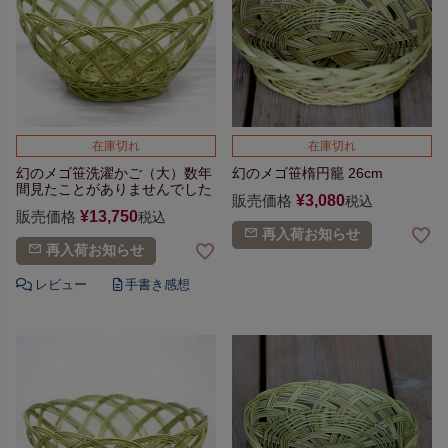
在庫切れ
在庫切れ
幻のメゴ笹洗濯かご（大）
数年
幻のメゴ笹楕円籠 26cm
間見たことが
ありませんでした
販売価格
¥
3,080
税込
販売価格
¥
13,750
税込
再入荷お知らせ
再入荷お知らせ