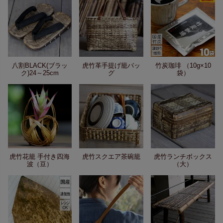
八割BLACK(ブラッ
虎竹革手提げ籠バッ
竹炭珈琲 （10g×10
ク)24～25cm
グ
袋）
虎竹花籠 手付き四海
虎竹スクエア茶碗籠
虎竹ランチボックス
波（豆）
（大）