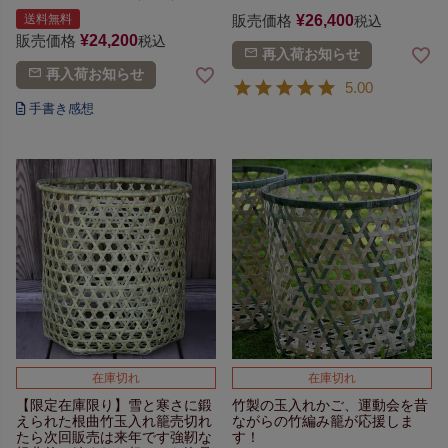
送料無料
販売価格
¥
26,400
税込
販売価格
¥
24,200
税込
再入荷お知らせ
再入荷お知らせ
5.00
在庫切れ
在庫切れ
【限定在庫限り】
雪と寒さに鍛
竹製の玉入れかご、
運動会を昔
えられた根曲竹玉入れ籠
売切れ
ながらの
竹編み籠が応援しま
たら次回販売は来年です
強靭な
す！