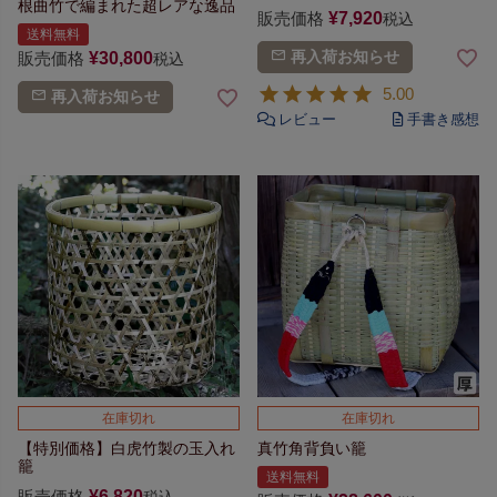
根曲竹で編まれた超レアな逸品
販売価格
¥
7,920
税込
送料無料
再入荷お知らせ
販売価格
¥
30,800
税込
5.00
再入荷お知らせ
在庫切れ
在庫切れ
【特別価格】白虎竹製の玉入れ
真竹角背負い籠
籠
送料無料
販売価格
¥
6,820