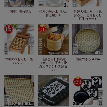
【国産】青竹踏み
竹炭の洗い水（詰め
竹製大根おろし（鬼
替え用）3L
おろし）と鬼おろし
竹皿のセット
竹製大根おろし（鬼
【蒸とら】杉蒸篭
国産竹ざる 40cm
おろし）
（せいろ）直火・IH
対応ステンレス鍋セ
ット