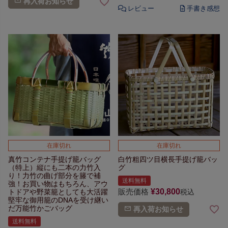
再入荷お知らせ
在庫切れ
在庫切れ
真竹コンテナ手提げ籠バッグ
白竹粗四ツ目横長手提げ籠バッ
（特上）
縦にも二本の力竹入
グ
り！
力竹の曲げ部分を籐で補
送料無料
強！
お買い物はもちろん、
アウ
販売価格
¥
30,800
トドアや野菜籠としても大活躍
税込
堅牢な御用籠のDNAを受け継い
だ
万能竹かごバッグ
再入荷お知らせ
送料無料