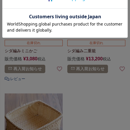
在庫切れ
在庫切れ
シダ編みミニかご
シダ編み二重籠
販売価格
¥
3,080
販売価格
¥
13,200
税込
税込
再入荷お知らせ
再入荷お知らせ