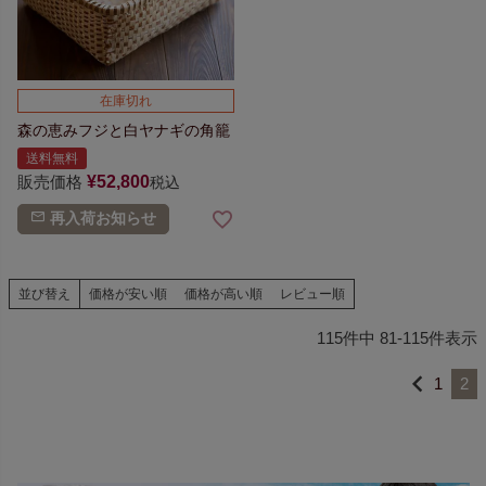
在庫切れ
森の恵み
フジと白ヤナギの角籠
送料無料
販売価格
¥
52,800
税込
再入荷お知らせ
並び替え
価格が安い順
価格が高い順
レビュー順
115
件中
81
-
115
件表示
1
2