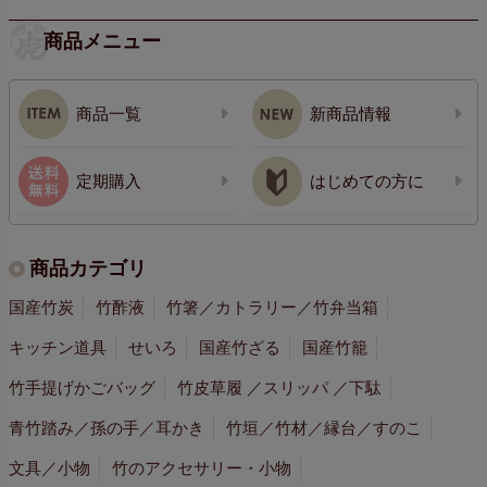
商品メニュー
商品一覧
新商品情報
定期購入
はじめての方に
商品カテゴリ
国産竹炭
竹酢液
竹箸／カトラリー／竹弁当箱
キッチン道具
せいろ
国産竹ざる
国産竹籠
竹手提げかごバッグ
竹皮草履 ／スリッパ ／下駄
青竹踏み／孫の手／耳かき
竹垣／竹材／縁台／すのこ
文具／小物
竹のアクセサリー・小物