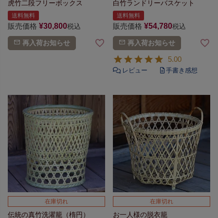
虎竹二段フリーボックス
白竹ランドリーバスケット
送料無料
送料無料
販売価格
¥
30,800
販売価格
¥
54,780
税込
税込
再入荷お知らせ
再入荷お知らせ
5.00
在庫切れ
在庫切れ
伝統の真竹洗濯籠（楕円）
お一人様の脱衣籠