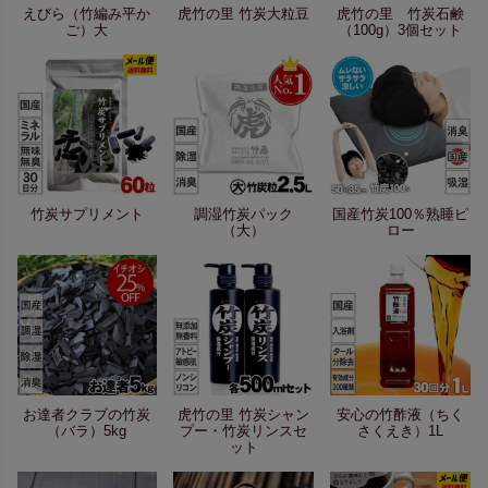
えびら（竹編み平か
虎竹の里 竹炭大粒豆
虎竹の里 竹炭石鹸
ご）大
（100g）3個セット
竹炭サプリメント
調湿竹炭パック
国産竹炭100％熟睡ピ
（大）
ロー
お達者クラブの竹炭
虎竹の里 竹炭シャン
安心の竹酢液（ちく
（バラ）5kg
プー・竹炭リンスセ
さくえき）1L
ット