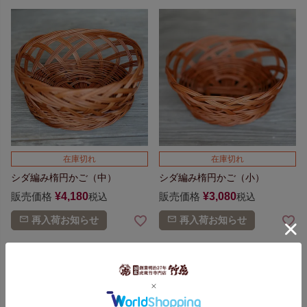
在庫切れ
在庫切れ
シダ編み楕円かご（中）
シダ編み楕円かご（小）
販売価格
¥
4,180
販売価格
¥
3,080
税込
税込
再入荷お知らせ
再入荷お知らせ