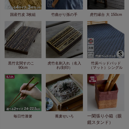
国産竹皮 3枚組
竹曲がり孫の手
虎竹縁台 大 150cm
黒竹玄関すのこ
虎竹名刺入れ（名入
竹炭ベッドパッド
90cm
れ/刻印）
（マット）シングル
一閑張り小箱（眼
毎日竹漆箸
蕎麦せいろ
鏡スタンド）