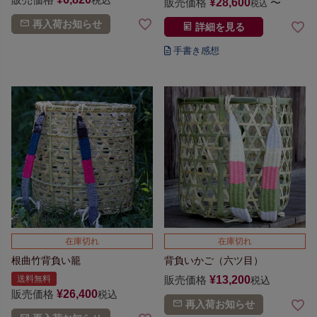
税込
販売価格
¥
28,600
〜
税込
再入荷お知らせ
詳細を見る
在庫切れ
在庫切れ
根曲竹背負い籠
背負いかご（六ツ目）
送料無料
販売価格
¥
13,200
税込
販売価格
¥
26,400
税込
再入荷お知らせ