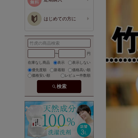
はじめての方に
〜
在庫なし商品
表示
表示しない
優先度順
新着順
価格高い順
価格安い順
レビュー件数順
検索