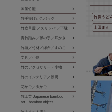
国産竹籠
竹炭うど
竹手提げかごバッグ
山田まん
竹皮草履 ／スリッパ ／下駄
青竹踏み／孫の手／耳かき
竹垣／竹材／縁台／すのこ
文具／小物
竹のアクセサリー・小物
竹のインテリア／照明
花かご／虫かご
竹工芸 Japanese bamboo
art・bamboo object
竹のペット用品