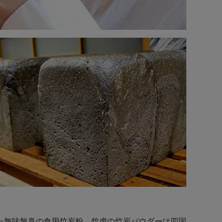
た無味無臭の食用竹炭粉。竹虎の竹炭パウダーは四国