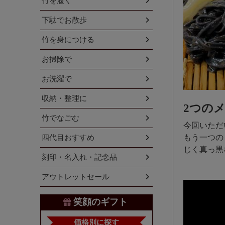
竹を履く
下駄でお散歩
竹を身につける
お掃除で
お洗濯で
収納・整理に
2つの
竹でなごむ
今回いただ
もう一つの
四代目おすすめ
じく真っ黒
刻印・名入れ・記念品
アウトレットセール
笑顔のギフト
価格別に探す