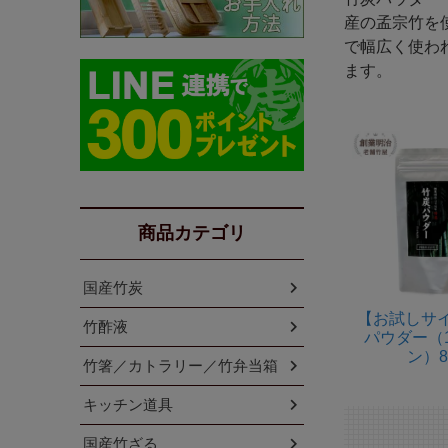
産の孟宗竹を
で幅広く使わ
ます。
商品カテゴリ
国産竹炭
【お試しサ
竹酢液
パウダー（
ン）8
竹箸／カトラリー／竹弁当箱
キッチン道具
国産竹ざる