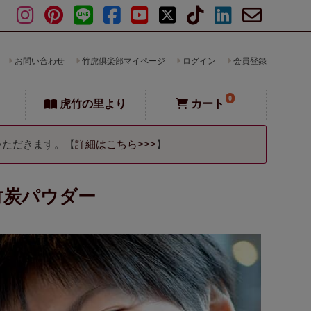
お問い合わせ
竹虎倶楽部マイページ
ログイン
会員登録
0
虎竹の里より
カート
いただきます。【
詳細はこちら>>>
】
竹炭パウダー