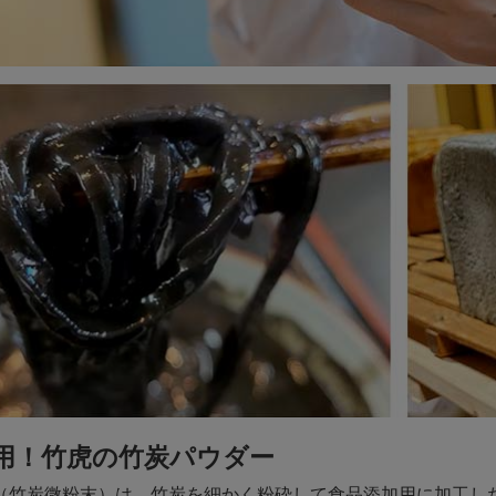
用！竹虎の竹炭パウダー
（竹炭微粉末）は、竹炭を細かく粉砕して食品添加用に加工し