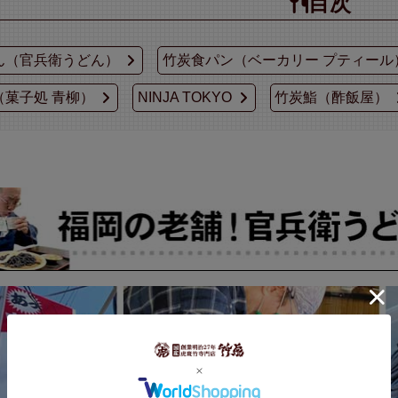
目次
ん（官兵衛うどん）
竹炭食パン（ベーカリー プティール
（菓子処 青柳）
NINJA TOKYO
竹炭鮨（酢飯屋）