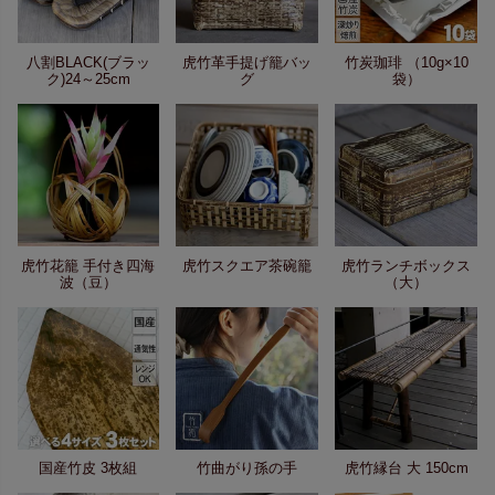
八割BLACK(ブラッ
虎竹革手提げ籠バッ
竹炭珈琲 （10g×10
ク)24～25cm
グ
袋）
虎竹花籠 手付き四海
虎竹スクエア茶碗籠
虎竹ランチボックス
波（豆）
（大）
国産竹皮 3枚組
竹曲がり孫の手
虎竹縁台 大 150cm