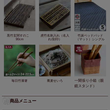
黒竹玄関すのこ
虎竹名刺入れ（名入
竹炭ベッドパッド
90cm
れ/刻印）
（マット）シングル
一閑張り小箱（眼
毎日竹漆箸
蕎麦せいろ
鏡スタンド）
商品メニュー