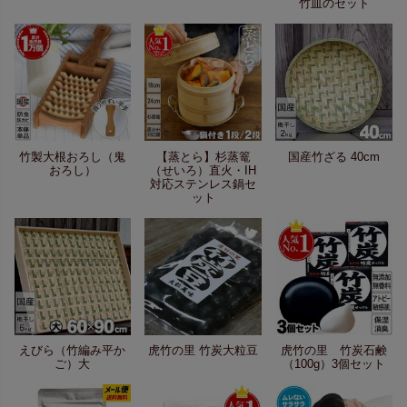
竹皿のセット
竹製大根おろし（鬼
【蒸とら】杉蒸篭
国産竹ざる 40cm
おろし）
（せいろ）直火・IH
対応ステンレス鍋セ
ット
えびら（竹編み平か
虎竹の里 竹炭大粒豆
虎竹の里 竹炭石鹸
ご）大
（100g）3個セット