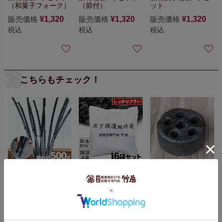
（和菓子フォーク）
（節付）
ット
販売価格
¥
1,320
販売価格
¥
1,320
販売価格
¥
1,320
税込
税込
税込
こちらもチェック！
【日本唯一の虎斑竹
【しっかりプラン】
竹炭剣山（小）
100年計画】
飾り竹炭
不織布入り床下用竹
¥500（税抜）
（丸竹炭）細め約
炭
1坪当たり16袋セッ
500g
竹資源を無駄な
ト（約128リットル）
く有効活用したい
と
袋入りで施工もメン
いう思いから生まれ
テナンスも簡単
ました。
オブジェと
¥19,500（税抜）
して生まれかわりま