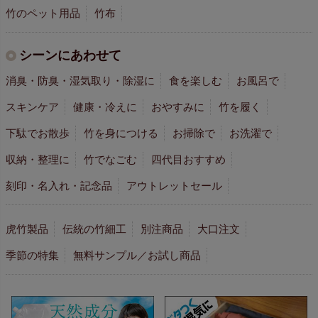
竹のペット用品
竹布
シーンにあわせて
消臭・防臭・湿気取り・除湿に
食を楽しむ
お風呂で
スキンケア
健康・冷えに
おやすみに
竹を履く
下駄でお散歩
竹を身につける
お掃除で
お洗濯で
収納・整理に
竹でなごむ
四代目おすすめ
刻印・名入れ・記念品
アウトレットセール
虎竹製品
伝統の竹細工
別注商品
大口注文
季節の特集
無料サンプル／お試し商品