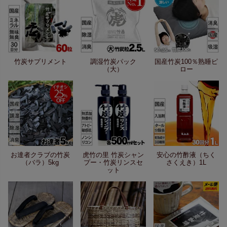
竹炭サプリメント
調湿竹炭パック
国産竹炭100％熟睡ピ
（大）
ロー
お達者クラブの竹炭
虎竹の里 竹炭シャン
安心の竹酢液（ちく
（バラ）5kg
プー・竹炭リンスセ
さくえき）1L
ット