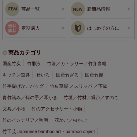
商品一覧
新商品情報
定期購入
はじめての方に
商品カテゴリ
国産竹炭
竹酢液
竹箸／カトラリー／竹弁当箱
キッチン道具
せいろ
国産竹ざる
国産竹籠
竹手提げかごバッグ
竹皮草履 ／スリッパ ／下駄
青竹踏み／孫の手／耳かき
竹垣／竹材／縁台／すのこ
文具／小物
竹のアクセサリー・小物
竹のインテリア／照明
花かご／虫かご
竹工芸 Japanese bamboo art・bamboo object