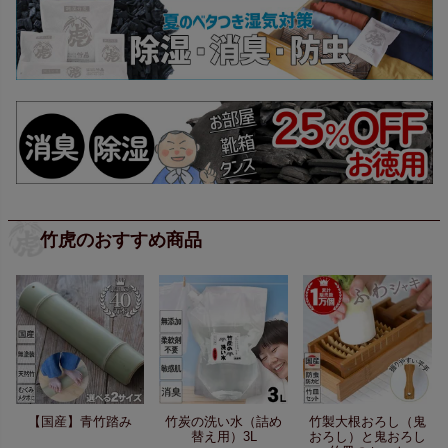
竹虎のおすすめ商品
【国産】青竹踏み
竹炭の洗い水（詰め
竹製大根おろし（鬼
替え用）3L
おろし）と鬼おろし