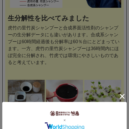
生分解性を比べてみました
虎竹の里竹炭シャンプーと合成界面活性剤のシャンプ
ーの生分解データにも違いがあります。合成系シャン
プーは60時間経過後も分解率は60％台にとどまってい
ます。一方、虎竹の里竹炭シャンプーは36時間内にほ
ぼ完全に分解され、竹虎では環境にやさしいものであ
ると考えています。
竹炭シャンプーの排水で発芽実験
メダカを用いた魚毒性の実験を行った結果でも、竹炭