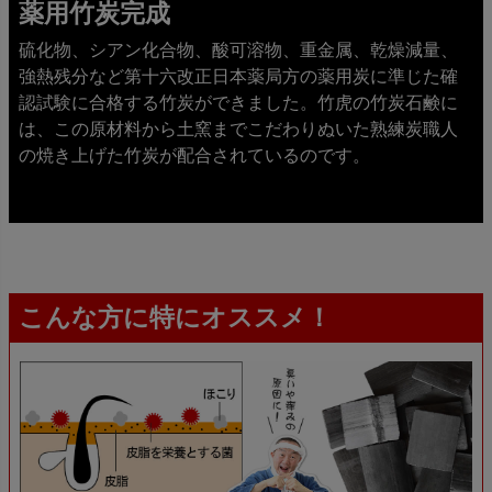
薬用竹炭完成
硫化物、シアン化合物、酸可溶物、重金属、乾燥減量、
強熱残分など第十六改正日本薬局方の薬用炭に準じた確
認試験に合格する竹炭ができました。竹虎の竹炭石鹸に
は、この原材料から土窯までこだわりぬいた熟練炭職人
の焼き上げた竹炭が配合されているのです。
こんな方に特にオススメ！