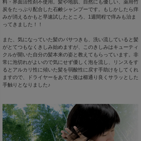
料・界面活性剤不使用。髪や地肌、自然にも優しい、薬用竹
炭をたっぷり配合した石鹸シャンプーです。もしかしたら痒
みが消えるかもと早速試したところ、1週間程で痒みも治ま
ってきました！！
また、気になっていた髪のパサつきも、洗い流していると髪
がとてつもなくきしみ始めますが、このきしみはキューティ
クルが開いた自分の髪本来の姿と教えてもらっています。非
常に泡切れがよいので気にせず優しく泡を流し、リンスをす
るとアルカリ性に傾いた髪を弱酸性に戻す手助けをしてくれ
ますので、ドライヤーをあてた後は櫛通り良くサラッとした
手触りとなりました♪