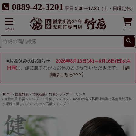
0889-42-3201
平日 9:00〜17:30（土・日曜定休）
カート
MENU
■お盆休みのお知らせ
2026年8月13日(木)～8月16日(日)の4
日間
は、誠に勝手ながらお休みとさせていただきます。【
詳
細はこちら>>>
】
HOME
国産竹炭
竹炭石鹸／竹炭シャンプー・リンス
虎竹の里 竹炭シャンプー・竹炭リンスセット 各500ml合成界面活性剤は不使用無香料
で 環境に優しいノンシリコン石鹸シャンプー