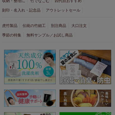
収納・整理に
竹でなごむ
四代目おすすめ
刻印・名入れ・記念品
アウトレットセール
虎竹製品
伝統の竹細工
別注商品
大口注文
季節の特集
無料サンプル／お試し商品