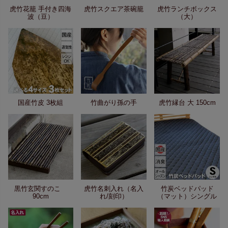
虎竹花籠 手付き四海
虎竹スクエア茶碗籠
虎竹ランチボックス
波（豆）
（大）
国産竹皮 3枚組
竹曲がり孫の手
虎竹縁台 大 150cm
黒竹玄関すのこ
虎竹名刺入れ（名入
竹炭ベッドパッド
90cm
れ/刻印）
（マット）シングル