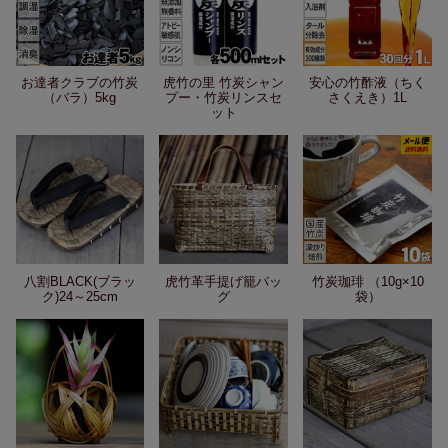
お達者クラブの竹炭
虎竹の里 竹炭シャン
安心の竹酢液（ちく
（バラ）5kg
プー・竹炭リンスセ
さくえき）1L
ット
八割BLACK(ブラッ
虎竹革手提げ籠バッ
竹炭珈琲 （10g×10
ク)24～25cm
グ
袋）