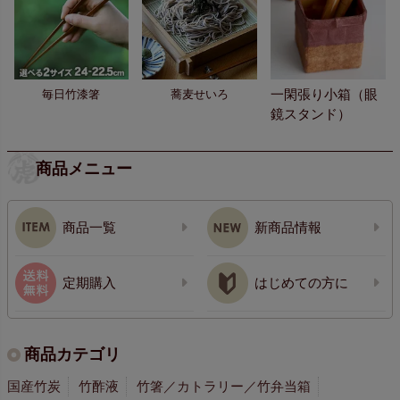
一閑張り小箱（眼
毎日竹漆箸
蕎麦せいろ
鏡スタンド）
商品メニュー
商品一覧
新商品情報
定期購入
はじめての方に
商品カテゴリ
国産竹炭
竹酢液
竹箸／カトラリー／竹弁当箱