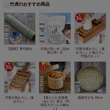
竹虎のおすすめ商品
【国産】青竹踏み
竹炭の洗い水（詰め
竹製大根おろし（鬼
替え用）3L
おろし）と鬼おろし
竹皿のセット
竹製大根おろし（鬼
【蒸とら】杉蒸篭
国産竹ざる 40cm
おろし）
（せいろ）直火・IH
対応ステンレス鍋セ
ット