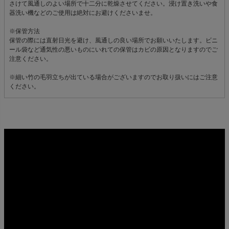
さけて風通しのよい場所で十二分に乾燥させてください。浸け置き洗いや食
器洗い機などのご使用は絶対にお避けくださいませ。
※保管方法
保管の際には直射日光を避け、風通しの良い場所でお願いいたします。ビニ
ール袋など通気性の悪いものにいれての保管はカビの原因となりますのでご
注意ください。
※細い竹の毛羽立ちが出ている場合がございますのでお取り扱いにはご注意
ください。