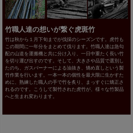
竹職人達の想いが繋ぐ虎斑竹
竹は秋から１月下旬までが伐採のシーズンです。虎竹も
この期間に一年分をまとめて伐ります。竹職人達は急勾
配の山道を運搬機と共に分け入り、一日中重たく長い竹
を切り運び出すのです。そして、大きさや品質で選別し
たのち、ガスバーナーによる油抜き、矯め直しという製
竹作業を行います。一本一本の個性を最大限に生かすた
めに、熟練した職人の手で竹を炙り、まっすぐに矯正さ
れるのです。こうして製竹された虎竹が、様々な竹製品
へと生まれ変わります。