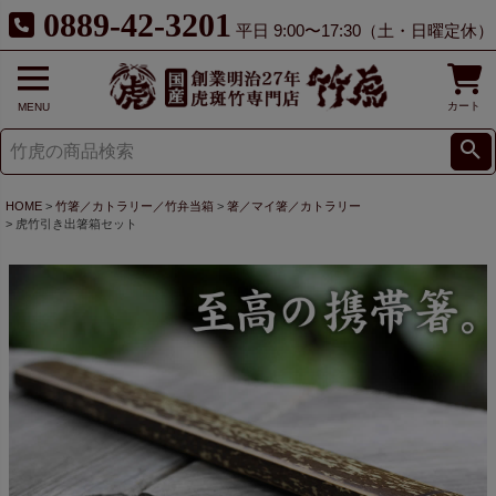
0889-42-3201
平日 9:00〜17:30（土・日曜定休）
カート
MENU
HOME
竹箸／カトラリー／竹弁当箱
箸／マイ箸／カトラリー
虎竹引き出箸箱セット