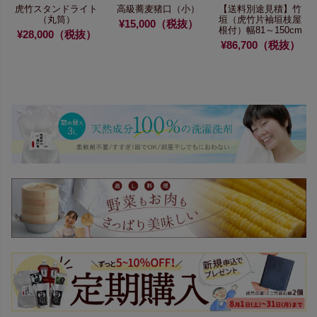
虎竹スタンドライト
高級蕎麦猪口（小）
【送料別途見積】
竹
（丸筒）
垣（虎竹片袖垣枝屋
¥15,000（税抜）
根付）幅81～150cm
¥28,000（税抜）
¥86,700（税抜）