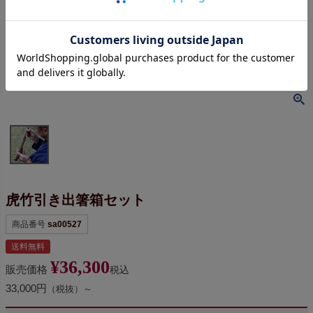
虎竹引き出箸箱セット
商品番号
sa00527
送料無料
¥
36,300
販売価格
税込
33,000円
（税抜）～