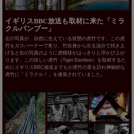
イギリスBBC放送も取材に来た「ミラ
クルバンブー」
左の写真が、自然に生えている状態の虎竹です。この虎
竹をガスバーナーで炙り、竹自身から出る油分で拭き上
げると右の写真のように虎模様がはっきりと浮かび上が
ります。この珍しい虎竹（Tiger Bamboo）を取材するた
めにイギリスBBC放送までもが虎竹の里を訪れ神秘的な
虎竹に「ミラクル！」を連発されていました。