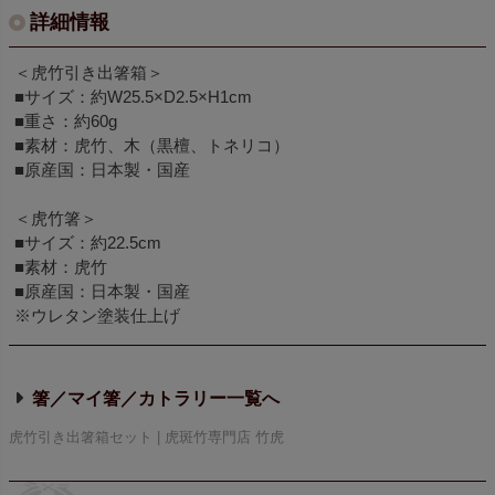
詳細情報
＜虎竹引き出箸箱＞
■サイズ：約W25.5×D2.5×H1cm
■重さ：約60g
■素材：虎竹、木（黒檀、トネリコ）
■原産国：日本製・国産
＜虎竹箸＞
■サイズ：約22.5cm
■素材：虎竹
■原産国：日本製・国産
※ウレタン塗装仕上げ
箸／マイ箸／カトラリー
虎竹引き出箸箱セット | 虎斑竹専門店 竹虎