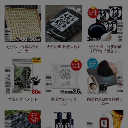
えびら（竹編み平か
虎竹の里 竹炭大粒豆
虎竹の里 竹炭石鹸
ご）大
（100g）3個セット
竹炭サプリメント
調湿竹炭パック
国産竹炭100％熟睡ピ
（大）
ロー