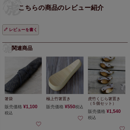
レビューを書く
関連商品
箸袋
極上竹箸置き
虎竹くじら箸置き
（５個セット）
販売価格
¥
1,100
販売価格
¥
550
税込
販売価格
¥
1,540
税込
税込