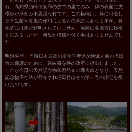
れ、高知県須崎市安和の虎竹の里でのみ、稈の表面に虎
模様が浮かぶ不思議な竹です。この模様は、幹に付着し
た寄生菌や潮風の作用によるとの学説もありますが、科
学的には未だ解明されていません。実際に各地方に移植
を試みましたが、何故か模様が付く事はありませんでし
た。
明治44年、当時日本最高の植物学者達が絶滅寸前の虎斑
竹の保護のために、建白書を時の政府に提出しました。
これが今日の天然記念物条例発布の導火線となり、天然
記念物保存法が発令され虎斑竹はその第一号の指定を受
けたのです。