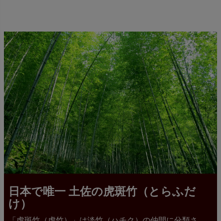
日本で唯一 土佐の虎斑竹（とらふだ
け）
「虎斑竹（虎竹）」は淡竹（ハチク）の仲間に分類さ