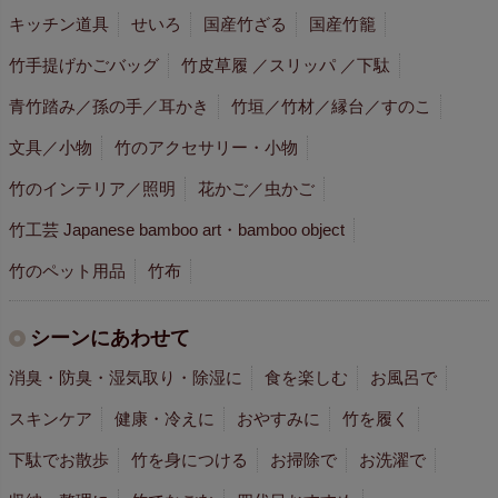
キッチン道具
せいろ
国産竹ざる
国産竹籠
竹手提げかごバッグ
竹皮草履 ／スリッパ ／下駄
青竹踏み／孫の手／耳かき
竹垣／竹材／縁台／すのこ
文具／小物
竹のアクセサリー・小物
竹のインテリア／照明
花かご／虫かご
竹工芸 Japanese bamboo art・bamboo object
竹のペット用品
竹布
シーンにあわせて
消臭・防臭・湿気取り・除湿に
食を楽しむ
お風呂で
スキンケア
健康・冷えに
おやすみに
竹を履く
下駄でお散歩
竹を身につける
お掃除で
お洗濯で