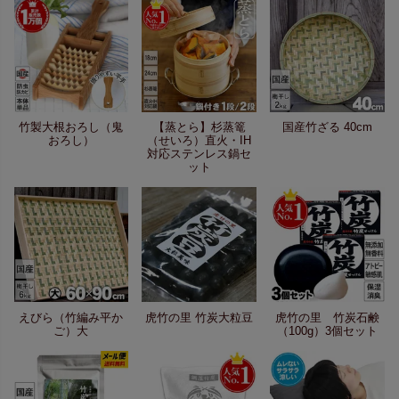
竹製大根おろし（鬼
【蒸とら】杉蒸篭
国産竹ざる 40cm
おろし）
（せいろ）直火・IH
対応ステンレス鍋セ
ット
えびら（竹編み平か
虎竹の里 竹炭大粒豆
虎竹の里 竹炭石鹸
ご）大
（100g）3個セット