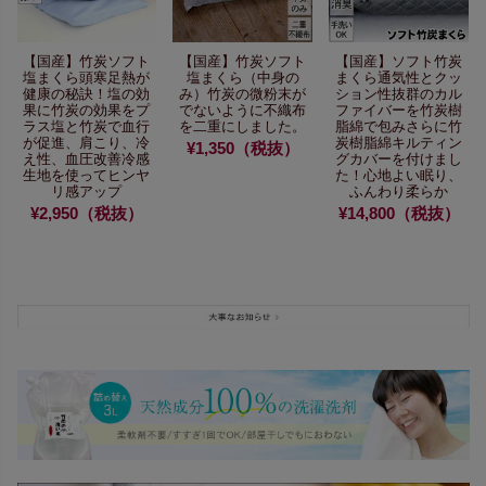
【国産】竹炭ソフト
【国産】竹炭ソフト
【国産】ソフト竹炭
塩まくら
頭寒足熱が
塩まくら（中身の
まくら
通気性とクッ
健康の秘訣！
塩の効
み）
竹炭の微粉末が
ション性抜群の
カル
果に竹炭の効果をプ
でないように
不織布
ファイバーを竹炭樹
ラス
塩と竹炭で血行
を二重にしました。
脂綿で包み
さらに竹
が促進、
肩こり、冷
炭樹脂綿キルティン
¥1,350（税抜）
え性、血圧改善
冷感
グカバーを
付けまし
生地を使ってヒンヤ
た！心地よい眠り、
リ感アップ
ふんわり柔らか
¥2,950（税抜）
¥14,800（税抜）