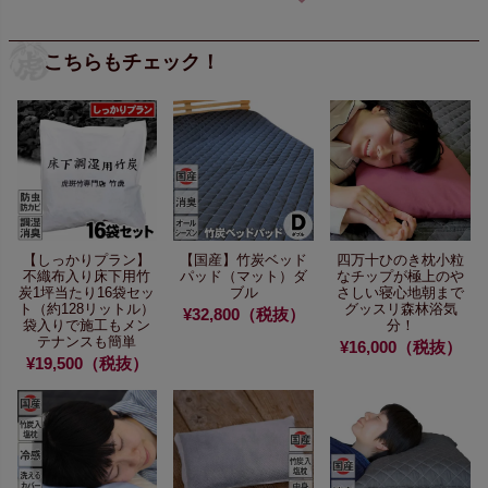
こちらもチェック！
【しっかりプラン】
【国産】竹炭ベッド
四万十ひのき枕
小粒
不織布入り床下用竹
パッド（マット）ダ
なチップが極上のや
炭
1坪当たり16袋セッ
ブル
さしい寝心地
朝まで
ト（約128リットル）
グッスリ森林浴気
¥32,800（税抜）
袋入りで施工もメン
分！
テナンスも簡単
¥16,000（税抜）
¥19,500（税抜）