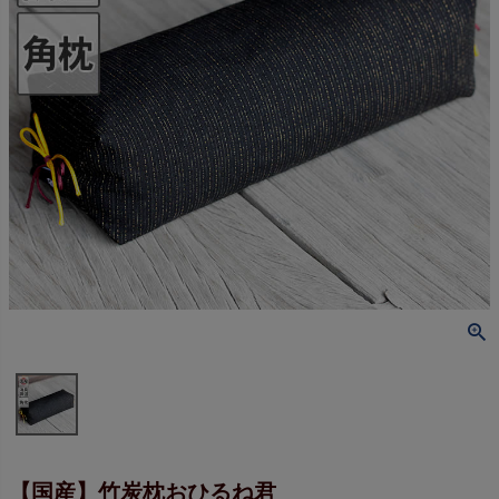
【国産】竹炭枕おひるね君