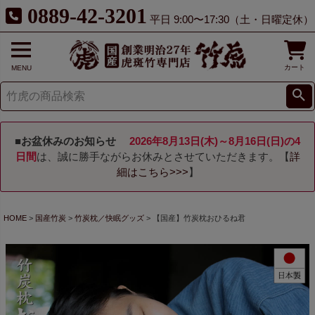
0889-42-3201
平日 9:00〜17:30（土・日曜定休）
カート
MENU
■お盆休みのお知らせ
2026年8月13日(木)～8月16日(日)の4
日間
は、誠に勝手ながらお休みとさせていただきます。【
詳
細はこちら>>>
】
HOME
国産竹炭
竹炭枕／快眠グッズ
【国産】竹炭枕おひるね君