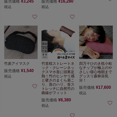
販売価格
¥
3,245
販売価格
¥
16,280
税込
税込
竹炭アイマスク
竹首枕
ストレートネ
四万十ひのき枕
小粒
ック・クレーンネッ
なチップが極上のや
販売価格
¥
1,540
ク
スマホ首に
頭寒足
さしい寝心地
朝まで
熱！竹のヒンヤリ感
グッスリ森林浴気
税込
と硬さのまくら
肩こ
分！
り、首のハリ、首ス
販売価格
¥
17,600
トレッチに
自然竹の
曲線がフィット
税込
販売価格
¥
6,380
税込