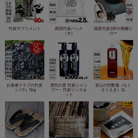
竹炭サプリメント
調湿竹炭パック
国産竹炭100％熟睡ピ
（大）
ロー
お達者クラブの竹炭
虎竹の里 竹炭シャン
安心の竹酢液（ちく
（バラ）5kg
プー・竹炭リンスセ
さくえき）1L
ット