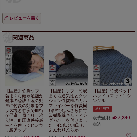
レビューを書く
関連商品
【国産】竹炭ソフト
【国産】ソフト竹炭
【国産】竹炭ベッド
塩まくら
頭寒足熱が
まくら
通気性とクッ
パッド（マット）シ
健康の秘訣！
塩の効
ション性抜群の
カル
ングル
果に竹炭の効果をプ
ファイバーを竹炭樹
送料無料
ラス
塩と竹炭で血行
脂綿で包み
さらに竹
が促進、
肩こり、冷
炭樹脂綿キルティン
販売価格
¥
27,280
え性、血圧改善
冷感
グカバーを
付けまし
税込
生地を使ってヒンヤ
た！心地よい眠り、
リ感アップ
ふんわり柔らか