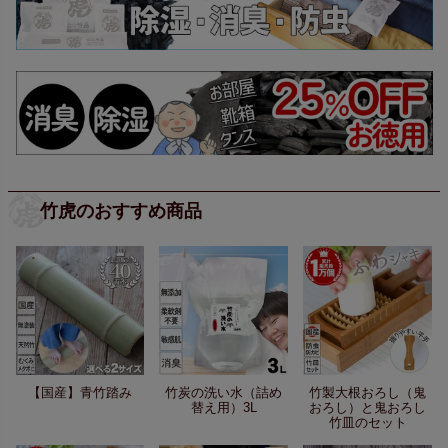
竹虎のおすすめ商品
【国産】青竹踏み
竹炭の洗い水（詰め
竹製大根おろし（鬼
替え用）3L
おろし）と鬼おろし
竹皿のセット