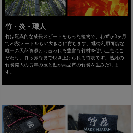
竹・炎・職人
竹は驚異的な成長スピードをもった植物で、わずか3ヶ月
で20数メートルもの大きさに育ちます。継続利用可能な
唯一の天然資源とも言われる豊富な竹材を使い土窯にこ
だわり、真っ赤な炎で焼き上げられる竹炭です。熟練の
竹炭職人の長年の技と勘が高品質の竹炭を生みだしま
す。