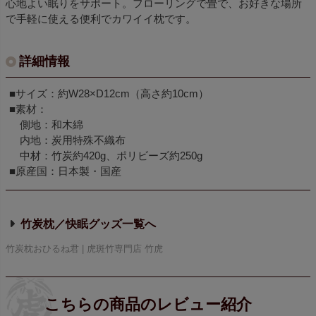
心地よい眠りをサポート。フローリングで畳で、お好きな場所
で手軽に使える便利でカワイイ枕です。
詳細情報
■サイズ：約W28×D12cm（高さ約10cm）
■素材：
側地：和木綿
内地：炭用特殊不織布
中材：竹炭約420g、ポリビーズ約250g
■原産国：日本製・国産
竹炭枕／快眠グッズ
竹炭枕おひるね君 | 虎斑竹専門店 竹虎