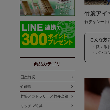
竹炭アイ
竹炭をシート
こんな方
・良く眠
・パソコ
商品カテゴリ
国産竹炭
竹酢液
竹箸／カトラリー／竹弁当箱
キッチン道具