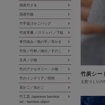
国産竹ざる
国産竹籠
竹手提げかごバッグ
竹皮草履 ／スリッパ ／下駄
青竹踏み／孫の手／耳かき
竹垣／竹材／縁台／すのこ
文具／小物
竹のアクセサリー・小物
竹炭シー
竹のインテリア／照明
土窯づくりの
花かご／虫かご
竹工芸 Japanese bamboo
art・bamboo object