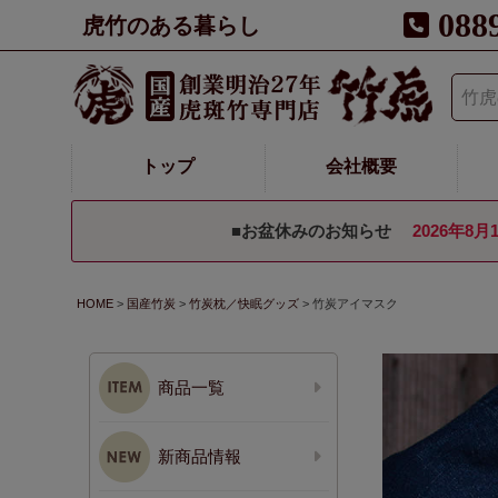
088
虎竹のある暮らし
トップ
会社概要
■お盆休みのお知らせ
2026年8月
HOME
国産竹炭
竹炭枕／快眠グッズ
竹炭アイマスク
商品一覧
新商品情報