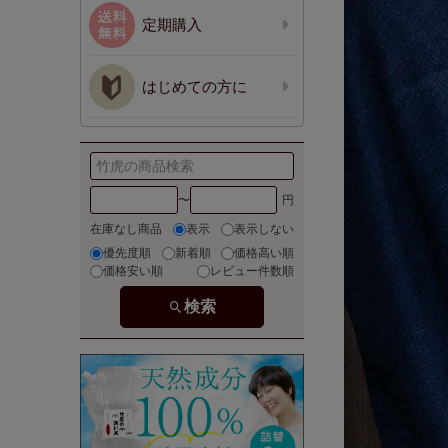
定期購入
はじめての方に
〜
在庫なし商品
表示
表示しない
優先度順
新着順
価格高い順
価格安い順
レビュー件数順
検索