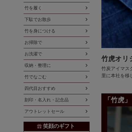
竹を履く
下駄でお散歩
竹を身につける
お掃除で
お洗濯で
竹虎オリ
収納・整理に
竹炭アイマス
里に本社を移
竹でなごむ
四代目おすすめ
「竹虎」
刻印・名入れ・記念品
アウトレットセール
笑顔のギフト