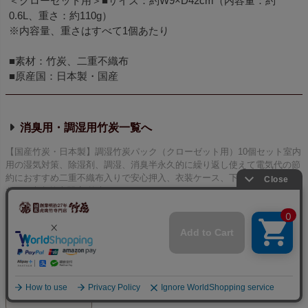
＜クローゼット用＞■サイズ：約W9×D42cm（内容量：約
0.6L、重さ：約110g）
※内容量、重さはすべて1個あたり
■素材：竹炭、二重不織布
■原産国：日本製・国産
消臭用・調湿用竹炭
【国産竹炭・日本製】調湿竹炭パック（クローゼット用）10個セット室内
用の湿気対策、除湿剤、調湿、消臭半永久的に繰り返し使えて電気代の節
約におすすめ二重不織布入りで安心押入、衣装ケース、下駄箱、キッチン
など | 虎斑竹専門店 竹虎
レビューを書く