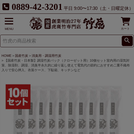
0889-42-3201
平日 9:00〜17:30（土・日曜定休）
カート
MENU
HOME
国産竹炭
消臭用・調湿用竹炭
【国産竹炭・日本製】調湿竹炭パック（クローゼット用）10個セット室内用の湿気対
策、除湿剤、調湿、消臭半永久的に繰り返し使えて電気代の節約におすすめ二重不織布
入りで安心押入、衣装ケース、下駄箱、キッチンなど