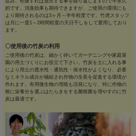
込み、乾燥すれば放出する事を繰り返しますので半永久
的です。消臭効果も期待できますが、ご使用の環境にも
より期待されるのは3ヶ月～半年程度です。竹虎スタッフ
は月に一度1～2時間程度の天日干しをして愛用しており
ます。
〇使用後の竹炭の利用
ご使用後の竹炭は、細かく砕いてガーデニングや家庭菜
園の用土づくりにお役立て下さい。竹炭を土に入れる事
により用土の透水性・通気性・保水性がよくなり、必要
なミネラル成分が補給され作物の生長を促進する環境が
作れます。有用微生物の増殖も活発になり、特に作物の
根に栄養分を運ぶはたらきをする菌根菌を増やすのに竹
炭は最適です。