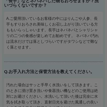
「長芋」などネバネバした物もおろせますか？洗
いづらくないですか？
A.ご愛用頂いているお客様の中にはりんごや人参、長
芋もすりおろされ美味しくお召し上がり頂いている方
ももいらっしゃいます。長芋はネバネバとシャリシャ
リの二つの食感が楽しめてお勧めです。 ネバネバ汚れ
は流水だけでは落としづらいですがタワシなどで難な
く落とせます。
Q.お手入れ方法と保管方法を教えてください。
汚れた場合はサッと手早く水洗いをして頂きます。こ
のときに浸け置き洗いや食器洗い機などのご使用は絶
対にお避けください。水洗いして頂いた後は完全に水
気を拭き取って頂き、直射日光を避けた風通しの良い