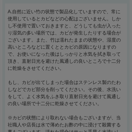
A.自然に近い竹の状態で製品化していますので、常に
使用しているとカビなどの心配はございません。しか
し不使用で置いておきますと、どうしても虫が入った
り湿気の多い場所では、カビが発生したりする場合が
ございます。また、竹は濡れたままの状態や、湿度の
高いところなどに置くととカビの原因になりますの
で、お使いになった後はしっかりと水気を拭き取って
頂き、直射日光を避けた風通しの良いところで十二分
に乾燥をさせてください。
もし、カビが出てしまった場合はステンレス製のたわ
しなどでカビ部分を削ってください。その後、水洗い
をして、よく水気をふき取り直射日光を避けて風通し
の良い場所で十二分に乾燥させてください。
※カビの状態により取れない場合もございますが、当
社職人や店長は水で薄めたお酢の中に浸けて殺菌する
事もございます。汚れた場合はサッと手早く水洗いし