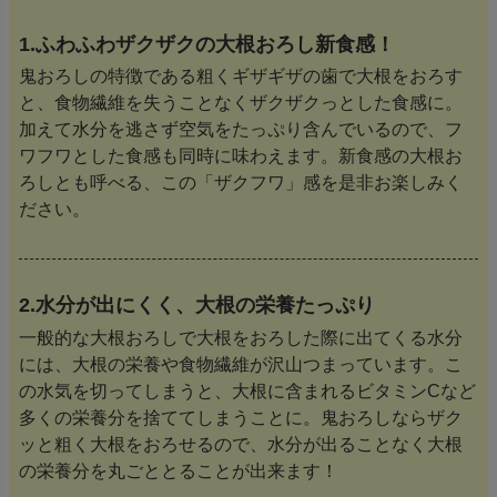
1.ふわふわザクザクの大根おろし新食感！
鬼おろしの特徴である粗くギザギザの歯で大根をおろす
と、食物繊維を失うことなくザクザクっとした食感に。
加えて水分を逃さず空気をたっぷり含んでいるので、フ
ワフワとした食感も同時に味わえます。新食感の大根お
ろしとも呼べる、この「ザクフワ」感を是非お楽しみく
ださい。
2.水分が出にくく、大根の栄養たっぷり
一般的な大根おろしで大根をおろした際に出てくる水分
には、大根の栄養や食物繊維が沢山つまっています。こ
の水気を切ってしまうと、大根に含まれるビタミンCなど
多くの栄養分を捨ててしまうことに。鬼おろしならザク
ッと粗く大根をおろせるので、水分が出ることなく大根
の栄養分を丸ごととることが出来ます！