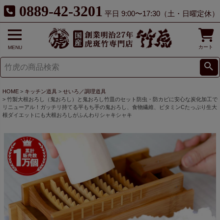
0889-42-3201
平日 9:00〜17:30（土・日曜定休）
カート
MENU
HOME
キッチン道具
せいろ／調理道具
竹製大根おろし（鬼おろし）と鬼おろし竹皿のセット防虫・防カビに安心な炭化加工で
リニューアル！ガッチリ持てる平もち手の鬼おろし、食物繊維、ビタミンCたっぷり生大
根ダイエットにも大根おろしがふんわりシャキシャキ