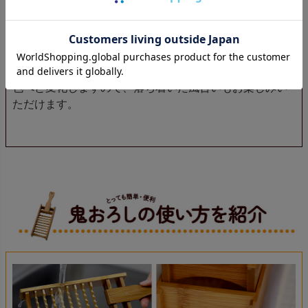
炭化加工とは、専用釜で高温と圧力をかけて竹の内部ま
で蒸し焼き状にして防虫、防カビ効果を高める加工方法
です。薬剤などを使用しませんので、竹箸や竹製グラス
などキッチン道具やヘラ、トングなど調理道具などにも
広く使用されています。また加工後の竹は深みのある茶
色へと変化しますので、落ち着いた風合いもお楽しみい
ただけます。