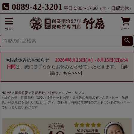
0889-42-3201
平日 9:00〜17:30（土・日曜定休）
カート
MENU
■お盆休みのお知らせ
2026年8月13日(木)～8月16日(日)の4
日間
は、誠に勝手ながらお休みとさせていただきます。【
詳
細はこちら>>>
】
HOME
国産竹炭
竹炭石鹸／竹炭シャンプー・リンス
虎竹の里 竹炭石鹸（100g）5個セット国産・日本製の無添加石けんアトピー、敏感
肌、乾燥肌にも優しい洗顔、ボディ、加齢臭、消臭に無香料のデオドランド竹炭パワー
でしっとり洗いあげます