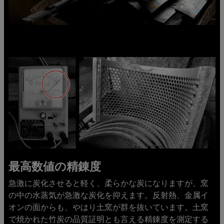
最高数値の精錬度
急激に炭化させると軽く、柔らかな炭になりますが、窯
の中の水蒸気が急激な炭化を抑えます。反射熱、金属イ
オンの面からも、やはり土窯が群を抜いています。土窯
で焼かれた竹炭の品質証明とも言える精錬度を測定する