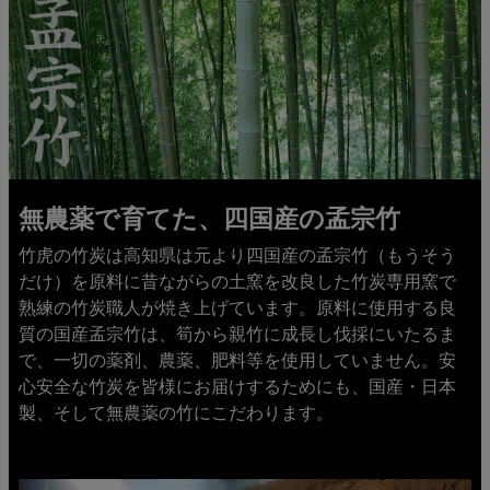
無農薬で育てた、四国産の孟宗竹
竹虎の竹炭は高知県は元より四国産の孟宗竹（もうそう
だけ）を原料に昔ながらの土窯を改良した竹炭専用窯で
熟練の竹炭職人が焼き上げています。原料に使用する良
質の国産孟宗竹は、筍から親竹に成長し伐採にいたるま
で、一切の薬剤、農薬、肥料等を使用していません。安
心安全な竹炭を皆様にお届けするためにも、国産・日本
製、そして無農薬の竹にこだわります。