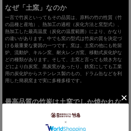
なぜ「土窯」なのか
一言で竹炭といってもその品質は、原料の竹の性質（竹
の品種と産地）、熱加工の過程（炭化方法と窯型式）、
熱加工した最高温度（炭化の温度範囲）により、かなり
の違いがあります。中でも窯の型式は竹炭の質を決定づ
ける最重要な要因の一つです。窯は、土窯の他にも乾留
炉、流動炉、キルン窯、耐火レンガ窯、移動式炭化炉な
どの種類があります。そして、土窯と言っても焼き方な
どにより白炭窯、黒炭窯があったり、鉄窯にしても工業
用の炭化炉からステンレス製のもの、ドラム缶などを利
用した簡易窯まで実に多種多様です。
最高品質の竹炭は土窯でしか焼かれな
い。
しかし、色々な炭窯を見て回り、沢山の炭焼き職人の方
とお話をさせて頂く中で最高品質の竹炭は、やはり土窯