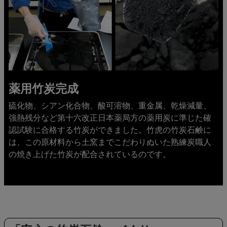
薬用竹炭完成
硫化物、シアン化合物、酸可溶物、重金属、乾燥減量、
強熱残分など第十六改正日本薬局方の薬用炭に準じた確
認試験に合格する竹炭ができました。竹虎の竹炭石鹸に
は、この原材料から土窯までこだわりぬいた熟練炭職人
の焼き上げた竹炭が配合されているのです。