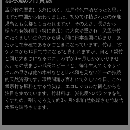
無尽蔵の竹資源
孟宗竹の歴史は以外に浅く、江戸時代中頃だったと思い
ますが中国から伝わりました。初めて移植されたのが鹿
児島とも京都とも言われますが、その太さ、長さから
様々な有効利用（特に食用）に大変珍重され、又孟宗竹
のたくましい生命力から瞬く間に日本全国に広まり、あ
たかも在来種であるがごときになっています。竹は、”タ
ケノコから10日で竹になる”と言われますが、何と！親竹
と同じ大きさになるのに、わずか3ヶ月しかかかりませ
ん。その凄まじい成長スピードと、毎年生えてくるサイ
クルの早さは他の木材などと比べ類を見ない唯一の持続
的天然資源です。環境問題が言われて久しい今日、この
孟宗竹を原料とする竹炭は、エコロジカルな観点からも
注目も集めています。竹材料は、炭化度のバラツキを無
くすため、割りそろえて約3ヶ月の間自然乾燥させ竹材含
水率を調整させます。