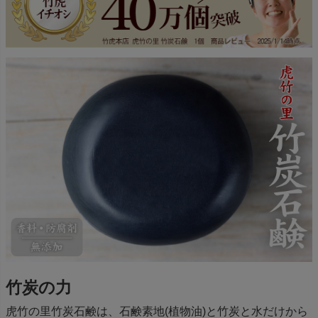
竹炭の力
虎竹の里竹炭石鹸は、石鹸素地(植物油)と竹炭と水だけから