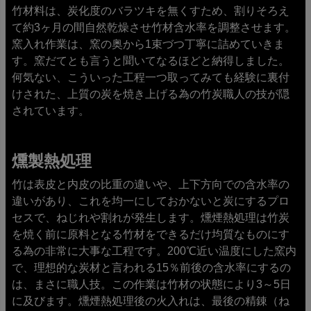
竹材料は、炭化度のバラツキを無くすため、割りそろえ
て約3ヶ月の間自然乾燥させ竹材含水率を調整させます。
窯入れ作業は、窯の奥から1束づつ丁寧に詰めていきま
す。窯だてとも言うと聞いてなるほどと納得しました。
何気ない、こういった工程一つ取ってみても経験に裏付
けされた、上質の炭を焼き上げる為の竹炭職人の技が隠
されています。
燻製熱処理
竹は表皮と内皮の比重の違いや、上下方向での含水率の
違いがあり、これを均一にしておかないと炭にするプロ
セスで、ねじれや割れが発生します。燻煙熱処理は竹炭
を焼く前に原料となる竹材をできるだけ均質なものにす
る為の非常に大事な工程です。200℃近い温度にした窯内
で、理想的な炭材と言われる15％前後の含水率にするの
は、まさに職人技。この作業は竹材の状態により3～5日
に及びます。燻煙熱処理後の火入れは、最後の精錬（ね