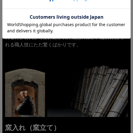
でしか焼かれないという結論に達しました。経験の浅い
人でも、比較的安定した品質の炭を焼くことができる鉄
製窯などに比べ、高度の熟練技術と経験を要求れさる土
窯づくりの竹炭。温度センサーなど現代の科学も取り入
れながらの窯との対話ですが、最後は職人の技。窯を訪
れるたび古人から受け継がれた知恵の深さ、随所に見ら
れる職人技にただ驚くばかりです。
窯入れ（窯立て）