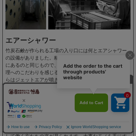
エアーシャワー
竹炭石鹸が作られる工場の入り口には何とエアシャワー
の設備がありました。精密機械工場や食品加工工場など
にあるのと同じもので、地の塩社さんの徹底した衛生管
理へのこだわりを感じるのです。壁に開いた沢山の穴か
らはジェットエアが噴きだしホコリなどを吹き飛ばしま
す。このジェットエアが終わらないと入り口のドアが開
かない仕組みになっていました。
竹炭石鹸製造現場
石鹸工場は長い廊下の両側にガラスで隔てられてありま
した。虎竹の里竹炭石鹸の製造現場ではマスクに手袋を