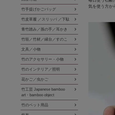
毎日使う石鹸
気を使う方か
竹手提げかごバッグ
竹皮草履 ／スリッパ ／下駄
青竹踏み／孫の手／耳かき
竹垣／竹材／縁台／すのこ
文具／小物
竹のアクセサリー・小物
竹のインテリア／照明
花かご／虫かご
竹工芸 Japanese bamboo
art・bamboo object
竹のペット用品
竹布