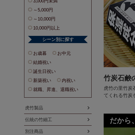
3,000円未満
～5,000円
～10,000円
10,000円以上
シーン別に探す
お歳暮
お中元
結婚祝い
誕生日祝い
竹炭石鹸
新築祝い
内祝い
虎竹の里竹炭
就職、昇進、退職祝い
てくれる竹炭
虎竹製品
伝統の竹細工
だから
別注商品