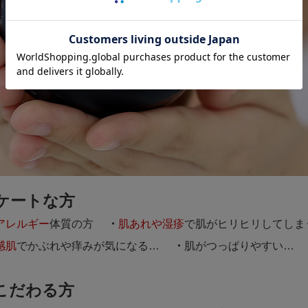
ケートな方
アレルギー
体質の方
肌あれや湿疹
で肌がヒリヒリしてしま
感肌
でかぶれや痒みが気になる…
肌がつっぱりやすい…
こだわる方