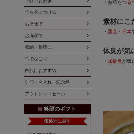
下駄でお散歩
お肌を
つる
竹を身につける
素材にこ
お掃除で
国産・日本
お洗濯で
収納・整理に
体臭が気
竹でなごむ
加齢臭
が気
四代目おすすめ
刻印・名入れ・記念品
アウトレットセール
笑顔のギフト
価格別に探す