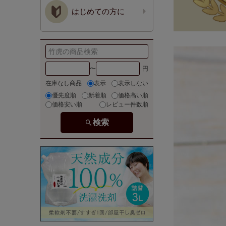
はじめての方に
〜
在庫なし商品
表示
表示しない
優先度順
新着順
価格高い順
価格安い順
レビュー件数順
検索