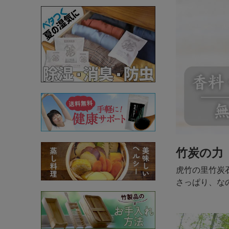
竹炭の力
虎竹の里竹炭
さっぱり、な