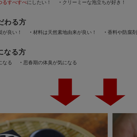
つるすべすべ
にしたい！
クリーミーな泡立ちが好き！
だわる方
製が良い！
材料は天然素地由来が良い！
香料や防腐剤
になる方
になる
思春期の体臭が気になる