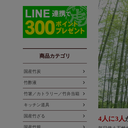
商品カテゴリ
国産竹炭
竹酢液
竹箸／カトラリー／竹弁当箱
キッチン道具
国産竹ざる
4人に3人
国産竹籠