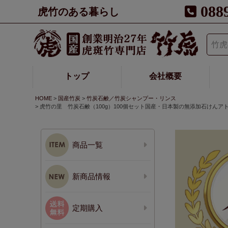
088
虎竹のある暮らし
トップ
会社概要
HOME
国産竹炭
竹炭石鹸／竹炭シャンプー・リンス
虎竹の里 竹炭石鹸（100g）100個セット国産・日本製の無添加石け
商品一覧
新商品情報
定期購入