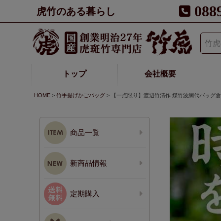
088
虎竹のある暮らし
トップ
会社概要
HOME
竹手提げかごバッグ
【一点限り】渡辺竹清作 煤竹波網代バッグ
商品一覧
新商品情報
定期購入