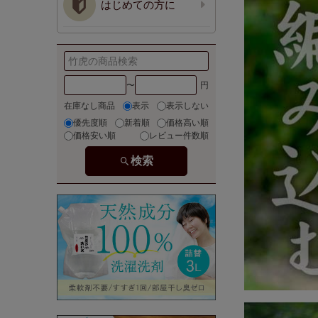
はじめての方に
〜
在庫なし商品
表示
表示しない
優先度順
新着順
価格高い順
価格安い順
レビュー件数順
検索