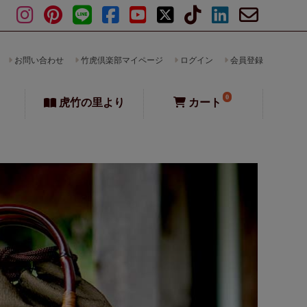
お問い合わせ
竹虎倶楽部マイページ
ログイン
会員登録
0
虎竹の里より
カート