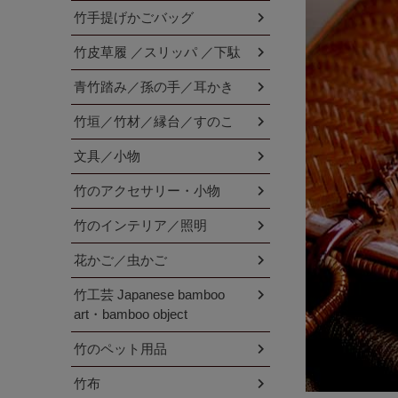
竹手提げかごバッグ
竹皮草履 ／スリッパ ／下駄
青竹踏み／孫の手／耳かき
竹垣／竹材／縁台／すのこ
文具／小物
竹のアクセサリー・小物
竹のインテリア／照明
花かご／虫かご
竹工芸 Japanese bamboo
art・bamboo object
竹のペット用品
竹布