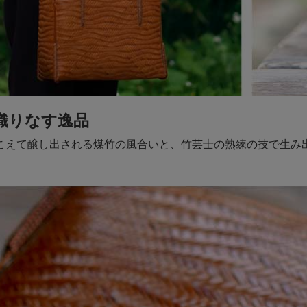
織りなす逸品
こえて醸し出される煤竹の風合いと、竹芸士の熟練の技で生み