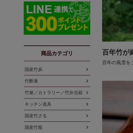
百年竹が
商品カテゴリ
百年の風雪を
国産竹炭
竹酢液
竹箸／カトラリー／竹弁当箱
キッチン道具
国産竹ざる
国産竹籠