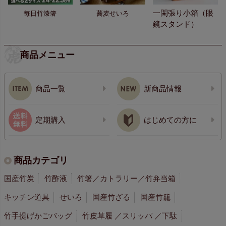
一閑張り小箱（眼
毎日竹漆箸
蕎麦せいろ
鏡スタンド）
商品メニュー
商品一覧
新商品情報
定期購入
はじめての方に
商品カテゴリ
国産竹炭
竹酢液
竹箸／カトラリー／竹弁当箱
キッチン道具
せいろ
国産竹ざる
国産竹籠
竹手提げかごバッグ
竹皮草履 ／スリッパ ／下駄