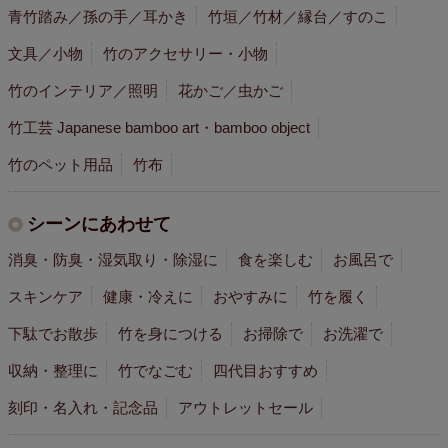
青竹踏み／孫の手／耳かき
竹垣／竹材／縁台／すのこ
文具／小物
竹のアクセサリー・小物
竹のインテリア／照明
花かご／虫かご
竹工芸 Japanese bamboo art・bamboo object
竹のペット用品
竹布
シーンにあわせて
消臭・防臭・湿気取り・除湿に
食を楽しむ
お風呂で
スキンケア
健康・冷えに
おやすみに
竹を履く
下駄でお散歩
竹を身につける
お掃除で
お洗濯で
収納・整理に
竹でなごむ
四代目おすすめ
刻印・名入れ・記念品
アウトレットセール