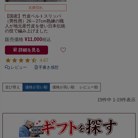
在庫切れ
【国産】竹皮ベルトスリッパ
（男性用）26～27cm
熟練の職
人が地元産竹皮を使い
日本伝統
の技で編み上げました
販売価格
¥
11,000
税込
詳細を見る
4.67
並び替え
価格が安い順
価格が高い順
レビュー順
19
件中
1
-
19
件表示