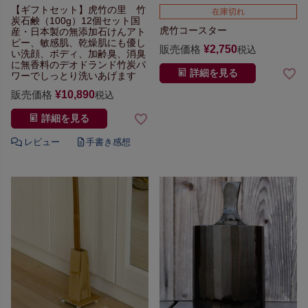
【ギフトセット】
虎竹の里 竹
在庫切れ
炭石鹸（100g）12個セット
国
虎竹コースター
産・日本製の無添加石けん
アト
ピー、敏感肌、乾燥肌にも優し
販売価格
¥
2,750
税込
い
洗顔、ボディ、加齢臭、
消臭
に無香料のデオドランド
竹炭パ
詳細を見る
ワーでしっとり洗いあげます
販売価格
¥
10,890
税込
詳細を見る