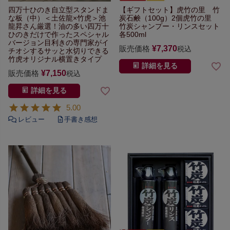
四万十ひのき自立型スタンドま
【ギフトセット】
虎竹の里 竹
な板（中）
＜土佐龍×竹虎＞池
炭石鹸（100g）2個
虎竹の里
龍昇さん厳選！
油の多い四万十
竹炭シャンプー・リンスセット
ひのきだけで作った
スペシャル
各500ml
バージョン
目利きの専門家がイ
販売価格
¥
7,370
税込
チオシする
サッと水切りできる
竹虎オリジナル横置きタイプ
詳細を見る
販売価格
¥
7,150
税込
詳細を見る
5.00