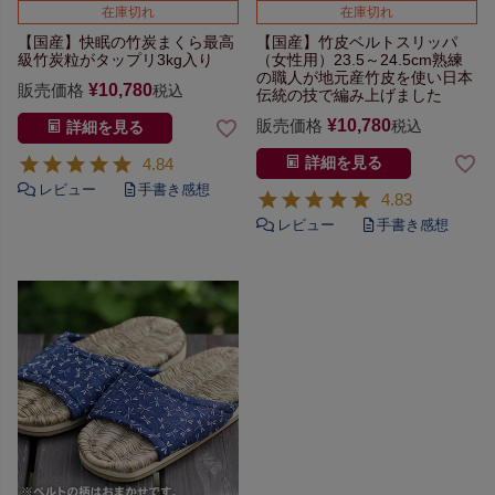
在庫切れ
在庫切れ
【国産】快眠の竹炭まくら
最高
【国産】竹皮ベルトスリッパ
級竹炭粒がタップリ3kg入り
（女性用）23.5～24.5cm
熟練
の職人が地元産竹皮を使い
日本
販売価格
¥
10,780
税込
伝統の技で編み上げました
販売価格
¥
10,780
税込
詳細を見る
4.84
詳細を見る
4.83