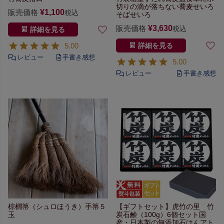
切りの滴が落ちない
蕎麦せいろ
販売価格
¥
1,100
税込
そばせいろ
販売価格
¥
3,630
税込
詳細を見る
5.00
詳細を見る
5.00
棕櫚箒（シュロほうき）手箒５
【ギフトセット】
虎竹の里 竹
玉
炭石鹸（100g）6個セット
国
産・日本製の無添加石けん
アト