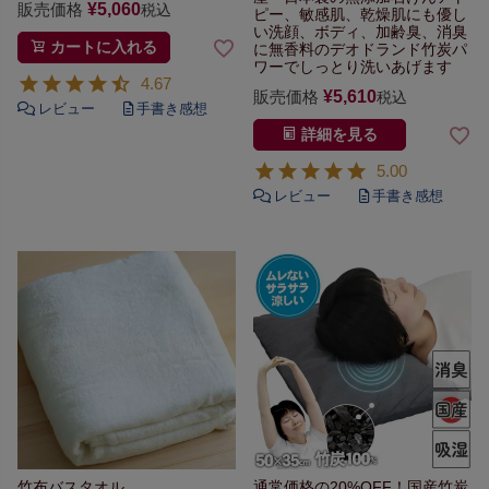
販売価格
¥
5,060
税込
ピー、敏感肌、乾燥肌にも優し
い
洗顔、ボディ、加齢臭、
消臭
カートに入れる
に無香料のデオドランド
竹炭パ
ワーでしっとり洗いあげます
4.67
販売価格
¥
5,610
税込
詳細を見る
5.00
竹布バスタオル
通常価格の20%OFF！
国産竹炭