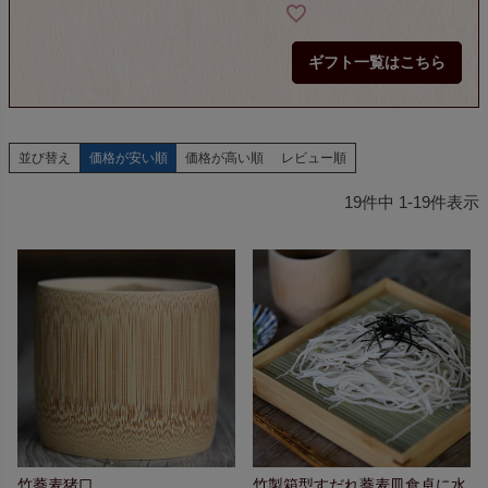
ギフト一覧はこちら
並び替え
価格が安い順
価格が高い順
レビュー順
19
件中
1
-
19
件表示
竹蕎麦猪口
竹製箱型すだれ蕎麦皿
食卓に水