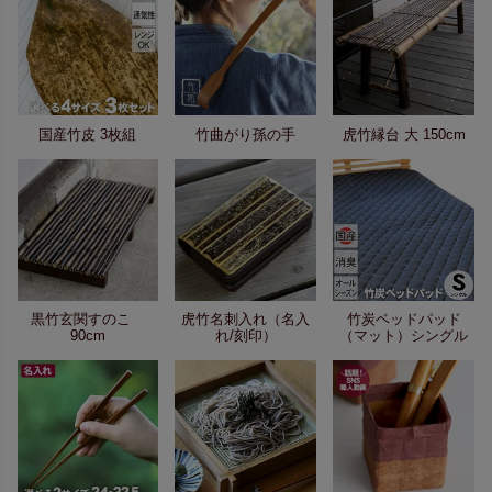
国産竹皮 3枚組
竹曲がり孫の手
虎竹縁台 大 150cm
黒竹玄関すのこ
虎竹名刺入れ（名入
竹炭ベッドパッド
90cm
れ/刻印）
（マット）シングル