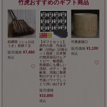
棕櫚箒（シュロほ
【ギフトセット】
竹蕎麦猪口
うき）長柄７玉
虎竹の里 竹炭石
販売価格
¥
1,100
鹸（100g）12個セ
販売価格
¥
7,480
ット
国産・日本製
税込
の無添加石けん
ア
税込
トピー、敏感肌、
乾燥肌にも優しい
洗顔、ボディ、加
齢臭、
消臭に無香
料のデオドランド
竹炭パワーでしっ
とり洗いあげます
販売価格
¥
10,890
税込