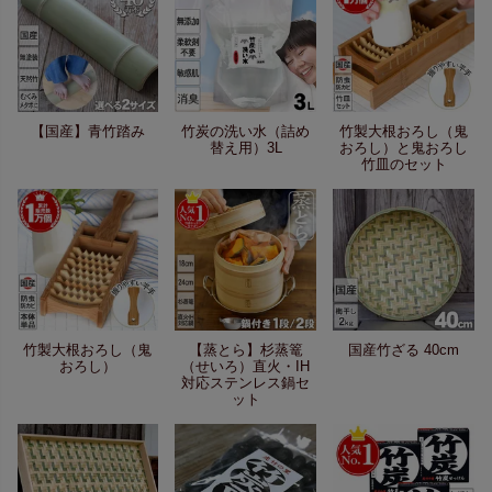
【国産】青竹踏み
竹炭の洗い水（詰め
竹製大根おろし（鬼
替え用）3L
おろし）と鬼おろし
竹皿のセット
竹製大根おろし（鬼
【蒸とら】杉蒸篭
国産竹ざる 40cm
おろし）
（せいろ）直火・IH
対応ステンレス鍋セ
ット