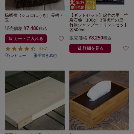
棕櫚箒（シュロほうき）長柄７
【ギフトセット】
虎竹の里 竹
玉
炭石鹸（100g）3個
虎竹の里
竹炭シャンプー・リンスセット
販売価格
¥
7,480
税込
各500ml
販売価格
¥
8,250
税込
カートに入れる
4.67
詳細を見る