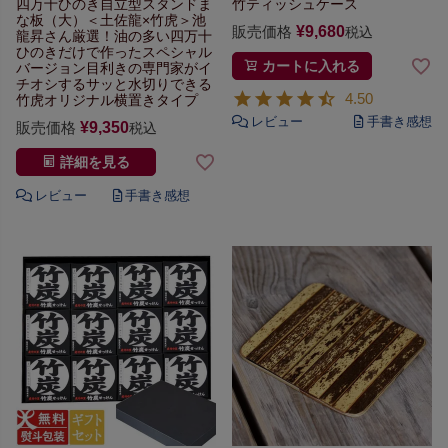
四万十ひのき自立型スタンドま
竹ティッシュケース
な板（大）
＜土佐龍×竹虎＞池
販売価格
¥
9,680
税込
龍昇さん厳選！
油の多い四万十
ひのきだけで作った
スペシャル
カートに入れる
バージョン
目利きの専門家がイ
チオシする
サッと水切りできる
4.50
竹虎オリジナル横置きタイプ
販売価格
¥
9,350
税込
詳細を見る