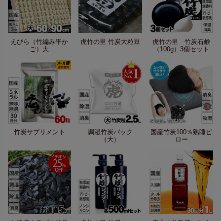
えびら（竹編み平か
虎竹の里 竹炭大粒豆
虎竹の里 竹炭石鹸
ご）大
（100g）3個セット
竹炭サプリメント
調湿竹炭パック
国産竹炭100％熟睡ピ
（大）
ロー