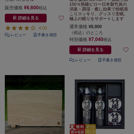
100％熟睡ピロー
日本製竹炭の
販売価格
¥
6,600
税込
消臭・調湿・癒し効果で快眠
肩
こりスッキリ、グッスリ安眠、
詳細を見る
極上の眠りをサポートします
通常価格
¥
8,800
4.00
（税込）のところ
特別価格
¥
7,040
税込
詳細を見る