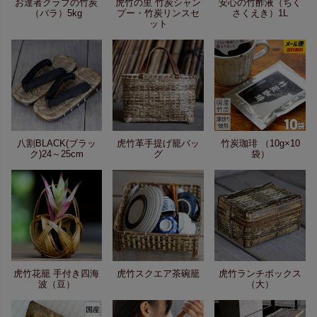
お達者クラブの竹炭
虎竹の里 竹炭シャン
安心の竹酢液（ちく
（バラ）5kg
プー・竹炭リンスセ
さくえき）1L
ット
八割BLACK(ブラッ
虎竹革手提げ籠バッ
竹炭珈琲 （10g×10
ク)24～25cm
グ
袋）
虎竹花籠 手付き四海
虎竹スクエア茶碗籠
虎竹ランチボックス
波（豆）
（大）