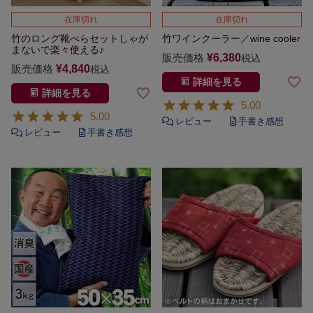
在庫切れ
在庫切れ
竹のロング靴べらセット
しゃが
竹ワインクーラー／wine cooler
まないで楽々使える♪
販売価格
¥
6,380
税込
販売価格
¥
4,840
税込
詳細を見る
詳細を見る
5.00
5.00