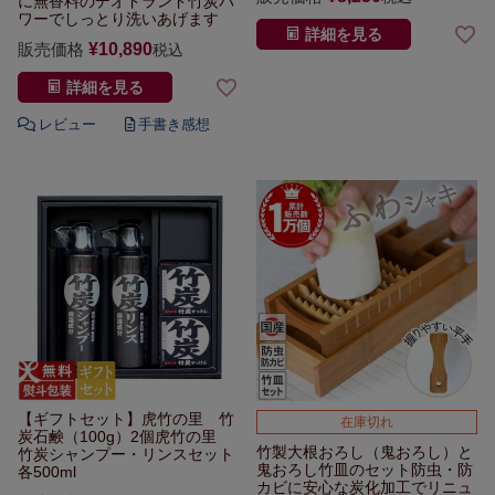
に無香料のデオドランド
竹炭パ
ワーでしっとり洗いあげます
詳細を見る
販売価格
¥
10,890
税込
詳細を見る
【ギフトセット】
虎竹の里 竹
在庫切れ
炭石鹸（100g）2個
虎竹の里
竹製大根おろし（鬼おろし）と
竹炭シャンプー・リンスセット
鬼おろし竹皿のセット
防虫・防
各500ml
カビに安心な
炭化加工でリニュ