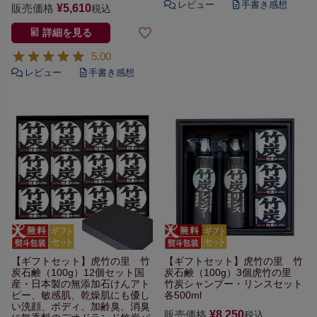
販売価格
¥
5,610
税込
詳細を見る
5.00
【ギフトセット】
虎竹の里 竹
【ギフトセット】
虎竹の里 竹
炭石鹸（100g）12個セット
国
炭石鹸（100g）3個
虎竹の里
産・日本製の無添加石けん
アト
竹炭シャンプー・リンスセット
ピー、敏感肌、乾燥肌にも優し
各500ml
い
洗顔、ボディ、加齢臭、
消臭
販売価格
¥
8,250
税込