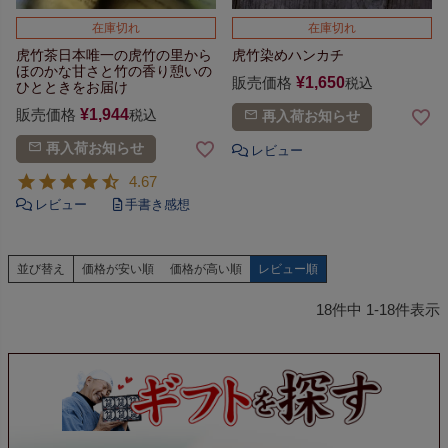
在庫切れ
在庫切れ
虎竹茶
日本唯一の虎竹の里から
虎竹染めハンカチ
ほのかな甘さと竹の香り
憩いの
販売価格
¥
1,650
税込
ひとときをお届け
販売価格
¥
1,944
税込
再入荷お知らせ
再入荷お知らせ
4.67
並び替え
価格が安い順
価格が高い順
レビュー順
18
件中
1
-
18
件表示