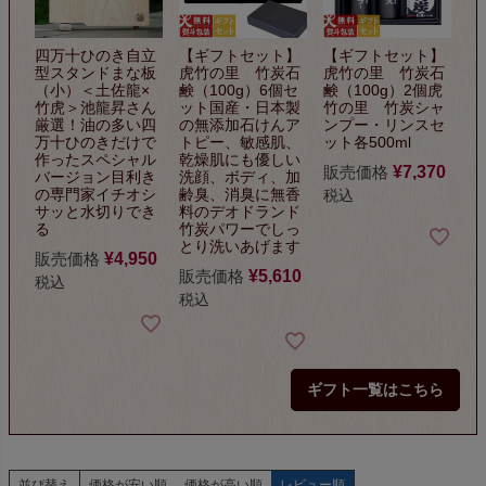
四万十ひのき自立
【ギフトセット】
【ギフトセット】
型スタンドまな板
虎竹の里 竹炭石
虎竹の里 竹炭石
（小）
＜土佐龍×
鹸（100g）6個セ
鹸（100g）2個
虎
竹虎＞池龍昇さん
ット
国産・日本製
竹の里 竹炭シャ
厳選！
油の多い四
の無添加石けん
ア
ンプー・リンスセ
万十ひのきだけで
トピー、敏感肌、
ット
各500ml
作った
スペシャル
乾燥肌にも優しい
販売価格
¥
7,370
バージョン
目利き
洗顔、ボディ、加
の専門家イチオシ
齢臭、
消臭に無香
税込
サッと水切りでき
料のデオドランド
る
竹炭パワーでしっ
とり洗いあげます
販売価格
¥
4,950
販売価格
¥
5,610
税込
税込
ギフト一覧はこちら
並び替え
価格が安い順
価格が高い順
レビュー順