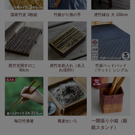
国産竹皮 3枚組
竹曲がり孫の手
虎竹縁台 大 150cm
黒竹玄関すのこ
虎竹名刺入れ（名入
竹炭ベッドパッド
90cm
れ/刻印）
（マット）シングル
一閑張り小箱（眼
毎日竹漆箸
蕎麦せいろ
鏡スタンド）