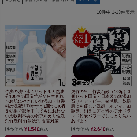
18
件中
1
-
18
件表示
竹炭の洗い水 1リットル
天然成
虎竹の里 竹炭石鹸（100g）3
分100％の国産竹炭から生まれ
個セット
国産・日本製の無添加
た
お肌にやさしい無添加・無香
石けん
アトピー、敏感肌、乾燥
料の洗濯洗剤
すすぎ1回でOK
消
肌にも優しい
洗顔、ボディ、加
臭効果で部屋干しでもにおわな
齢臭、
消臭に無香料のデオドラ
い
柔軟剤不要の弱アルカリ性洗
ンド
竹炭パワーでしっとり洗い
剤
竹洗剤 竹炭洗剤 香害対策
あげます
販売価格
¥
1,540
販売価格
¥
2,640
税込
税込