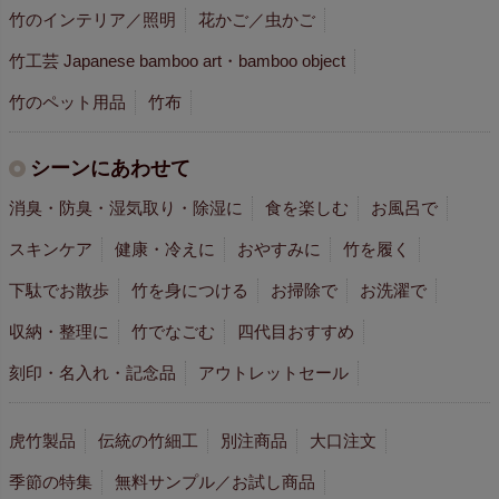
竹のインテリア／照明
花かご／虫かご
竹工芸 Japanese bamboo art・bamboo object
竹のペット用品
竹布
シーンにあわせて
消臭・防臭・湿気取り・除湿に
食を楽しむ
お風呂で
スキンケア
健康・冷えに
おやすみに
竹を履く
下駄でお散歩
竹を身につける
お掃除で
お洗濯で
収納・整理に
竹でなごむ
四代目おすすめ
刻印・名入れ・記念品
アウトレットセール
虎竹製品
伝統の竹細工
別注商品
大口注文
季節の特集
無料サンプル／お試し商品