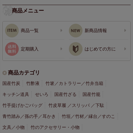
商品メニュー
商品一覧
新商品情報
定期購入
はじめての方に
商品カテゴリ
国産竹炭
竹酢液
竹箸／カトラリー／竹弁当箱
キッチン道具
せいろ
国産竹ざる
国産竹籠
竹手提げかごバッグ
竹皮草履 ／スリッパ ／下駄
青竹踏み／孫の手／耳かき
竹垣／竹材／縁台／すのこ
文具／小物
竹のアクセサリー・小物