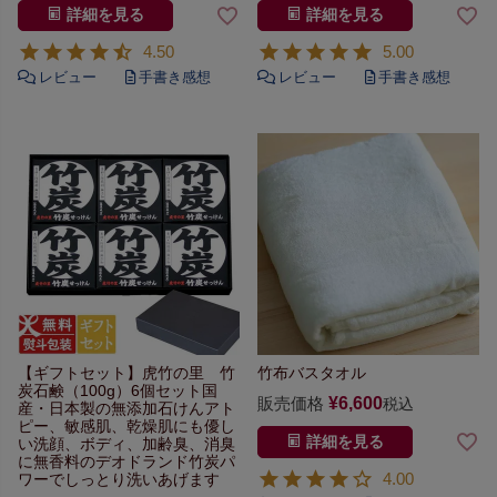
詳細を見る
詳細を見る
4.50
5.00
【ギフトセット】
虎竹の里 竹
竹布バスタオル
炭石鹸（100g）6個セット
国
販売価格
¥
6,600
税込
産・日本製の無添加石けん
アト
ピー、敏感肌、乾燥肌にも優し
詳細を見る
い
洗顔、ボディ、加齢臭、
消臭
に無香料のデオドランド
竹炭パ
4.00
ワーでしっとり洗いあげます