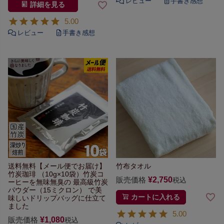
詳細を見る
5.00
送料無料【メール便でお届け】
竹布タオル
竹炭珈琲 （10g×10袋）
竹炭コ
販売価格
¥
2,750
税込
ーヒーを無味無臭の
最高級竹炭
パウダー（15ミクロン）
で美
カートに入れる
味しいドリップバッグに仕立て
ました
5.00
販売価格
¥
1,080
税込