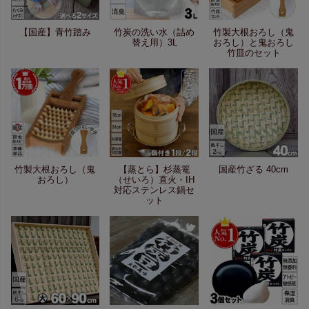
【国産】青竹踏み
竹炭の洗い水（詰め
竹製大根おろし（鬼
替え用）3L
おろし）と鬼おろし
竹皿のセット
竹製大根おろし（鬼
【蒸とら】杉蒸篭
国産竹ざる 40cm
おろし）
（せいろ）直火・IH
対応ステンレス鍋セ
ット