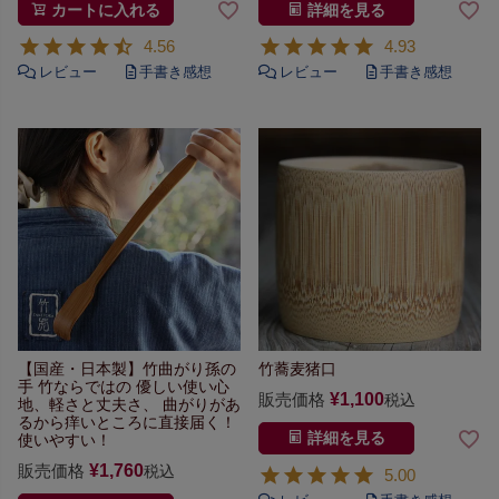
カートに入れる
詳細を見る
4.56
4.93
【国産・日本製】竹曲がり孫の
竹蕎麦猪口
手
竹ならではの
優しい使い心
販売価格
¥
1,100
税込
地、軽さと丈夫さ、
曲がりがあ
るから痒いところに直接届く！
詳細を見る
使いやすい！
販売価格
¥
1,760
税込
5.00