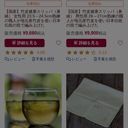
在庫切れ
在庫切れ
【国産】竹皮健康スリッパ（鼻
【国産】竹皮健康スリッパ（鼻
緒）
女性用 23.5～24.5cm
熟練
緒）
男性用 26～27cm
熟練の職
の職人が地元産竹皮を使い
日本
人が地元産竹皮を使い
日本伝統
伝統の技で編み上げた
の技で編み上げた
販売価格
¥
9,680
販売価格
¥
9,900
税込
税込
詳細を見る
詳細を見る
4.89
4.13