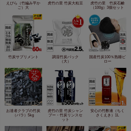
えびら（竹編み平か
虎竹の里 竹炭大粒豆
虎竹の里 竹炭石鹸
ご）大
（100g）3個セット
竹炭サプリメント
調湿竹炭パック
国産竹炭100％熟睡ピ
（大）
ロー
お達者クラブの竹炭
虎竹の里 竹炭シャン
安心の竹酢液（ちく
（バラ）5kg
プー・竹炭リンスセ
さくえき）1L
ット