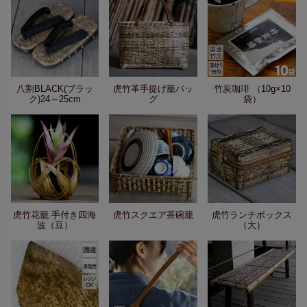
八割BLACK(ブラッ
虎竹革手提げ籠バッ
竹炭珈琲 （10g×10
ク)24～25cm
グ
袋）
虎竹花籠 手付き四海
虎竹スクエア茶碗籠
虎竹ランチボックス
波（豆）
（大）