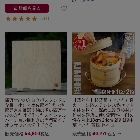
詳細を見る
5.00
四万十ひのき自立型スタンドま
【蒸とら】杉蒸篭（せいろ）
直
な板（小）
＜土佐龍×竹虎＞池
火・IH対応ステンレス鍋セット
龍昇さん厳選！
油の多い四万十
本体を厚く、深めに改良
杉材と
ひのきだけで作った
スペシャル
竹材を適所に使い
調理性・耐久
バージョン
目利きの専門家イチ
性を向上
18cm 24cm 2段 1段
中
オシ
サッと水切りできる
華せいろ 蒸籠 セイロ
販売価格
¥
4,950
販売価格
¥
6,270
〜
税込
税込