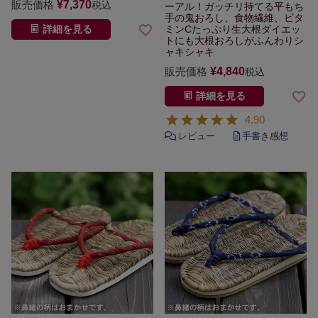
販売価格
¥
7,370
税込
ーアル！
ガッチリ持てる平もち
手の鬼おろし、
食物繊維、ビタ
ミンCたっぷり
生大根ダイエッ
詳細を見る
トにも
大根おろしがふんわりシ
ャキシャキ
販売価格
¥
4,840
税込
詳細を見る
4.90