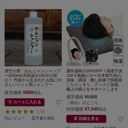
虎竹の里 わんニャンシャンプ
通常価格の20%OFF！
国産竹炭
ー
(500ml)
天然成分100％の安
100％熟睡ピロー
日本製竹炭の
心！
竹炭から生まれたお肌にや
消臭・調湿・癒し効果で快眠
肩
さしい
ペット用シャンプー
こりスッキリ、グッスリ安眠、
極上の眠りをサポートします
販売価格
¥
880
税込
通常価格
¥
8,800
カートに入れる
（税込）のところ
特別価格
¥
7,040
税込
5.00
詳細を見る