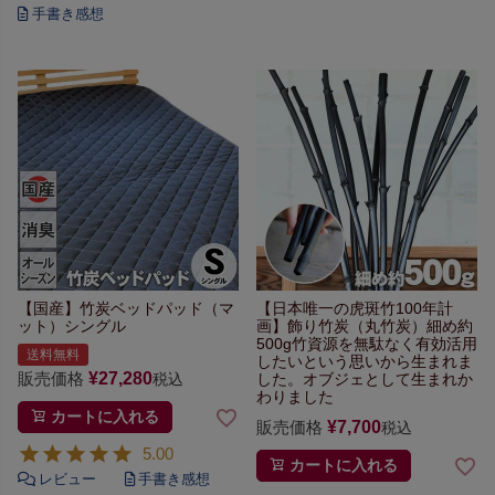
【国産】竹炭ベッドパッド（マ
【日本唯一の虎斑竹100年計
ット）シングル
画】
飾り竹炭（丸竹炭）細め約
500g
竹資源を無駄なく有効活用
送料無料
したい
という思いから生まれま
販売価格
¥
27,280
した。
オブジェとして生まれか
税込
わりました
カートに入れる
販売価格
¥
7,700
税込
5.00
カートに入れる