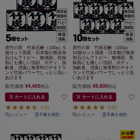
虎竹の里 竹炭石鹸（100g）5
虎竹の里 竹炭石鹸（100g）
個セット
国産・日本製の無添加
10個セット
国産・日本製の無添
石けん
アトピー、敏感肌、乾燥
加石けん
アトピー、敏感肌、乾
肌にも優しい
洗顔、ボディ、加
燥肌にも優しい
洗顔、ボディ、
齢臭、
消臭に無香料のデオドラ
加齢臭、
消臭に無香料のデオド
ンド
竹炭パワーでしっとり洗い
ランド
竹炭パワーでしっとり洗
あげます
いあげます
販売価格
¥
4,400
販売価格
¥
8,800
税込
税込
カートに入れる
カートに入れる
4.63
5.00