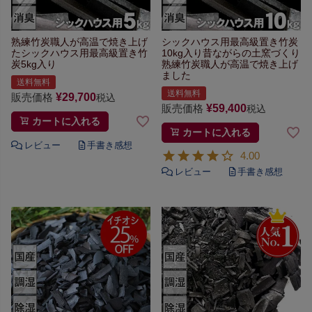
熟練竹炭職人が高温で焼き上げ
シックハウス用最高級置き竹炭
た
シックハウス用最高級置き竹
10kg入り
昔ながらの土窯づくり
炭5kg入り
熟練竹炭職人が高温で焼き上げ
ました
送料無料
送料無料
販売価格
¥
29,700
税込
販売価格
¥
59,400
税込
カートに入れる
カートに入れる
4.00