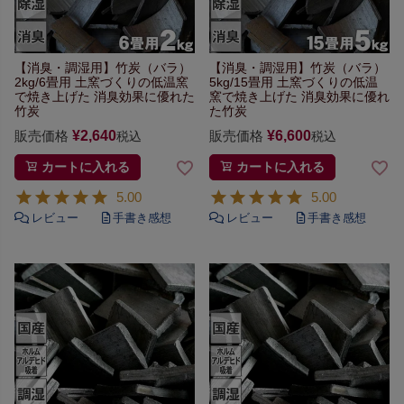
【消臭・調湿用】
竹炭（バラ）
【消臭・調湿用】
竹炭（バラ）
2kg/6畳用
土窯づくりの低温窯
5kg/15畳用
土窯づくりの低温
で焼き上げた
消臭効果に優れた
窯で焼き上げた
消臭効果に優れ
竹炭
た竹炭
販売価格
¥
2,640
販売価格
¥
6,600
税込
税込
カートに入れる
カートに入れる
5.00
5.00