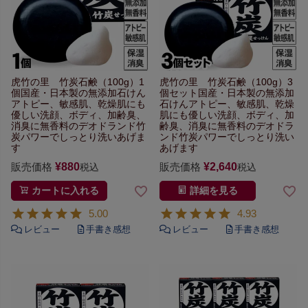
虎竹の里 竹炭石鹸（100g）1
虎竹の里 竹炭石鹸（100g）3
個
国産・日本製の無添加石けん
個セット
国産・日本製の無添加
アトピー、敏感肌、乾燥肌にも
石けん
アトピー、敏感肌、乾燥
優しい
洗顔、ボディ、加齢臭、
肌にも優しい
洗顔、ボディ、加
消臭に無香料のデオドランド
竹
齢臭、
消臭に無香料のデオドラ
炭パワーでしっとり洗いあげま
ンド
竹炭パワーでしっとり洗い
す
あげます
販売価格
¥
880
販売価格
¥
2,640
税込
税込
カートに入れる
詳細を見る
5.00
4.93