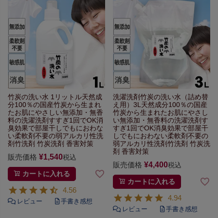
竹炭の洗い水 1リットル
天然成
洗濯洗剤竹炭の洗い水（詰め替
分100％の国産竹炭から生まれ
え用）3L
天然成分100％の国産
た
お肌にやさしい無添加・無香
竹炭から生まれた
お肌にやさし
料の洗濯洗剤
すすぎ1回でOK
消
い無添加・無香料の洗濯洗剤
す
臭効果で部屋干しでもにおわな
すぎ1回でOK
消臭効果で部屋干
い
柔軟剤不要の弱アルカリ性洗
しでもにおわない
柔軟剤不要の
剤
竹洗剤 竹炭洗剤 香害対策
弱アルカリ性洗剤
竹洗剤 竹炭洗
剤 香害対策
販売価格
¥
1,540
税込
販売価格
¥
4,400
税込
カートに入れる
カートに入れる
4.56
4.94