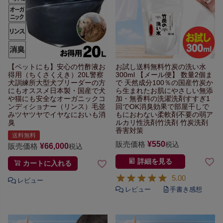
【ペットにも】
安心の竹酢液お
お試し送料無料
竹炭の洗い水
得用（ちくさくえき）20L
警察
300ml
【メール便】 数量2個ま
犬訓練所
大型犬ブリーダーの方
で
天然成分100％の国産竹炭か
にもオススメ
日本製・国産で犬
ら生まれた
お肌にやさしい無添
や猫にも安全な
オーガニックコ
加・無香料の洗濯洗剤
すすぎ1
ンディショナー（リンス）
毛並
回でOK
消臭効果で部屋干しで
みツヤツヤで
イヤなにおいも消
もにおわない
柔軟剤不要の弱ア
臭
ルカリ性洗剤
竹洗剤 竹炭洗剤
香害対策
送料無料
販売価格
¥
550
税込
販売価格
¥
66,000
税込
詳細を見る
カートに入れる
5.00