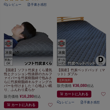
【国産】ソフト竹炭まくら
通気
【国産】竹炭ベッドパッド（マ
性とクッション性抜群の
カルフ
ット）ダブル
ァイバーを竹炭樹脂綿で包み
さ
送料無料
らに竹炭樹脂綿キルティングカ
販売価格
¥
36,080
バーを
付けました！心地よい眠
税込
り、
ふんわり柔らか
カートに入れる
販売価格
¥
16,280
税込
カートに入れる