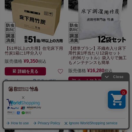
【51坪以上の方用】
住宅床下用
【標準プラン】不織布入り床下
竹炭
1箱に1坪分入り
用竹炭
1坪当たり12袋セット
（約96リットル）
袋入りで施工
販売価格
¥
9,350
税込
もメンテナンスも簡単
販売価格
¥
16,280
税込
詳細を見る
カートに入れる
4.00