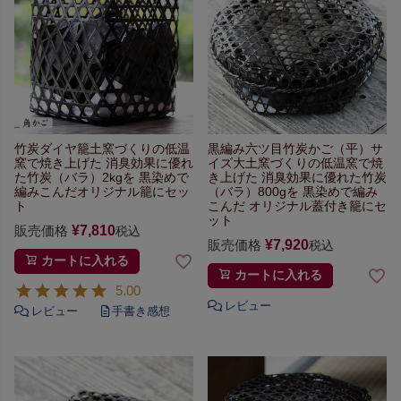
竹炭ダイヤ籠
土窯づくりの低温
黒編み六ツ目竹炭かご（平）サ
窯で焼き上げた
消臭効果に優れ
イズ大
土窯づくりの低温窯で焼
た竹炭（バラ）2kgを
黒染めで
き上げた
消臭効果に優れた竹炭
編みこんだオリジナル籠にセッ
（バラ）800gを
黒染めで編み
ト
こんだ
オリジナル蓋付き籠にセ
ット
販売価格
¥
7,810
税込
販売価格
¥
7,920
税込
カートに入れる
カートに入れる
5.00