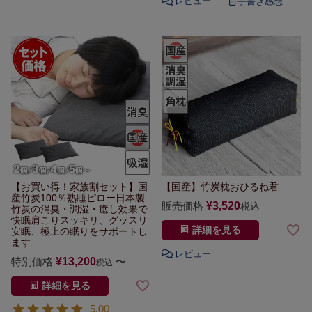
【お買い得！家族割セット】
国
【国産】竹炭枕おひるね君
産竹炭100％熟睡ピロー
日本製
販売価格
¥
3,520
税込
竹炭の消臭・調湿・癒し効果で
快眠
肩こりスッキリ、グッスリ
詳細を見る
安眠、
極上の眠りをサポートし
ます
特別価格
¥
13,200
〜
税込
詳細を見る
5.00