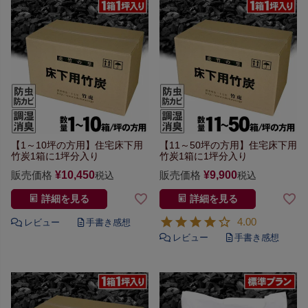
【1～10坪の方用】
住宅床下用
【11～50坪の方用】
住宅床下用
竹炭
1箱に1坪分入り
竹炭
1箱に1坪分入り
販売価格
¥
10,450
販売価格
¥
9,900
税込
税込
詳細を見る
詳細を見る
4.00