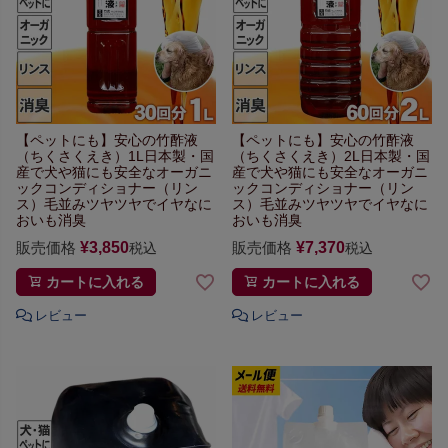
【ペットにも】
安心の竹酢液
【ペットにも】
安心の竹酢液
（ちくさくえき）1L
日本製・国
（ちくさくえき）2L
日本製・国
産で犬や猫にも安全な
オーガニ
産で犬や猫にも安全な
オーガニ
ックコンディショナー（リン
ックコンディショナー（リン
ス）
毛並みツヤツヤで
イヤなに
ス）
毛並みツヤツヤで
イヤなに
おいも消臭
おいも消臭
販売価格
¥
3,850
販売価格
¥
7,370
税込
税込
カートに入れる
カートに入れる