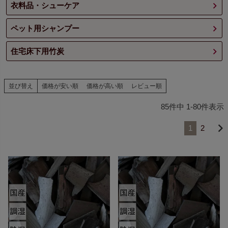
衣料品・シューケア
ペット用シャンプー
住宅床下用竹炭
並び替え
価格が安い順
価格が高い順
レビュー順
85
件中
1
-
80
件表示
1
2