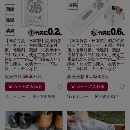
【国産竹炭・日本製】
調湿竹炭
【国産竹炭・日本製】
調湿竹炭
パック（小）
室内用の湿気対
パック（クローゼット用）
室内
策、除湿剤、調湿、消臭
半永久
用の湿気対策、除湿剤、調湿、
的に繰り返し使えて
電気代の節
消臭
半永久的に繰り返し使えて
約におすすめ
二重不織布入りで
電気代の節約におすすめ
二重不
安心
押入、衣装ケース、下駄
織布入りで安心
押入、衣装ケー
箱、キッチンなど
ス、下駄箱、キッチンなど
販売価格
¥
660
販売価格
¥
1,320
税込
税込
カートに入れる
カートに入れる