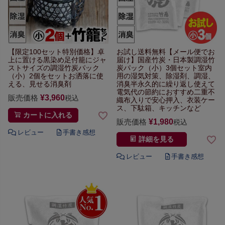
【限定100セット特別価格】
卓
お試し送料無料【メール便でお
上に置ける黒染め足付籠に
ジャ
届け】
国産竹炭・日本製
調湿竹
ストサイズの
調湿竹炭パック
炭パック（小）3個セット
室内
（小）2個をセット
お洒落に使
用の湿気対策、除湿剤、調湿、
える、見せる消臭剤
消臭
半永久的に繰り返し使えて
電気代の節約におすすめ
二重不
販売価格
¥
3,960
税込
織布入りで安心
押入、衣装ケー
ス、下駄箱、キッチンなど
カートに入れる
販売価格
¥
1,980
税込
詳細を見る