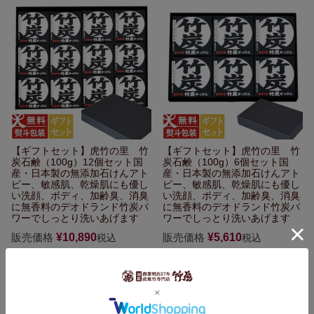
【ギフトセット】
虎竹の里 竹
【ギフトセット】
虎竹の里 竹
炭石鹸（100g）12個セット
国
炭石鹸（100g）6個セット
国
産・日本製の無添加石けん
アト
産・日本製の無添加石けん
アト
ピー、敏感肌、乾燥肌にも優し
ピー、敏感肌、乾燥肌にも優し
い
洗顔、ボディ、加齢臭、
消臭
い
洗顔、ボディ、加齢臭、
消臭
に無香料のデオドランド
竹炭パ
に無香料のデオドランド
竹炭パ
ワーでしっとり洗いあげます
ワーでしっとり洗いあげます
販売価格
¥
10,890
販売価格
¥
5,610
税込
税込
詳細を見る
詳細を見る
5.00