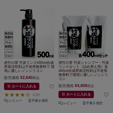
虎竹の里 竹炭リンス500ml
合成
虎竹の里 竹炭シャンプー・竹炭
界面活性剤は不使用無香料で
環
リンスセット
（詰め替え用）各
境に優しいノンシリコン
400ml
合成界面活性剤は不使用
無香料で
環境に優しいノンシリ
販売価格
¥
2,640
税込
コン
販売価格
¥
4,400
税込
カートに入れる
4.00
カートに入れる