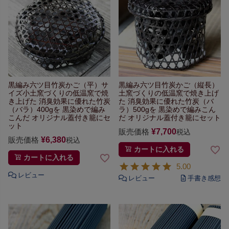
黒編み六ツ目竹炭かご（平）サ
黒編み六ツ目竹炭かご（縦長）
イズ小
土窯づくりの低温窯で焼
土窯づくりの低温窯で焼き上げ
き上げた
消臭効果に優れた竹炭
た
消臭効果に優れた竹炭（バ
（バラ）400gを
黒染めで編み
ラ）500gを
黒染めで編みこん
こんだ
オリジナル蓋付き籠にセ
だ
オリジナル蓋付き籠にセット
ット
販売価格
¥
7,700
税込
販売価格
¥
6,380
税込
カートに入れる
カートに入れる
5.00