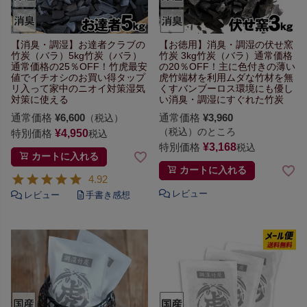
【消臭・調湿】お達者クラブの
【お徳用】消臭・調湿の伏せ窯
竹炭（バラ）5kg
竹炭（バラ）
竹炭 3kg
竹炭（バラ）通常価格
通常価格の25％OFF！
竹虎最安
の20％OFF！
主に色付きの薄い
値でイチオシのお買い得
タップ
虎竹端材を利用
ムダな竹材を無
リ入って家中のニオイ対策
湿気
くすバンブーロス
環境にも優し
対策に使える
い
消臭・調湿にすぐれた竹炭
通常価格
¥
6,600
通常価格
¥
3,960
（税込）
（税込）のところ
特別価格
¥
4,950
税込
特別価格
¥
3,168
税込
カートに入れる
カートに入れる
4.92