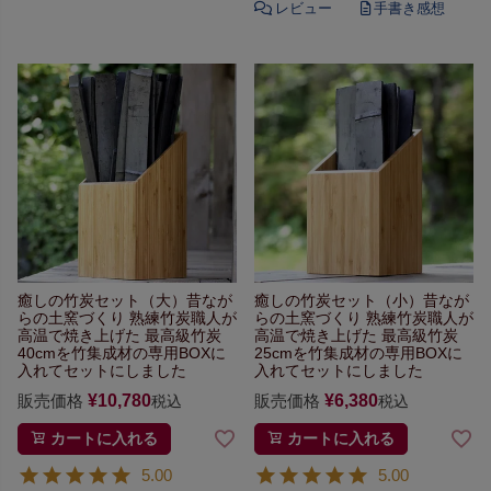
癒しの竹炭セット（大）
昔なが
癒しの竹炭セット（小）
昔なが
らの土窯づくり
熟練竹炭職人が
らの土窯づくり
熟練竹炭職人が
高温で焼き上げた
最高級竹炭
高温で焼き上げた
最高級竹炭
40cmを竹集成材の専用BOXに
25cmを竹集成材の専用BOXに
入れてセットにしました
入れてセットにしました
販売価格
¥
10,780
販売価格
¥
6,380
税込
税込
カートに入れる
カートに入れる
5.00
5.00