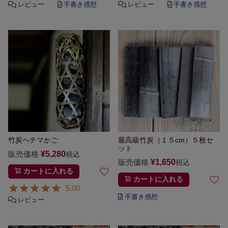
竹炭ヘチマかご
最高級竹炭（１５cm）５枚セ
ット
販売価格
¥
5,280
税込
販売価格
¥
1,650
税込
カートに入れる
カートに入れる
5.00