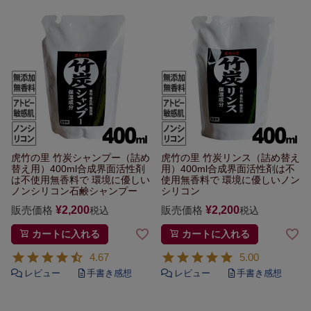
虎竹の里 竹炭シャンプー（詰め
虎竹の里 竹炭リンス（詰め替え
替え用）400ml
合成界面活性剤
用）400ml
合成界面活性剤は不
は不使用無香料で
環境に優しい
使用無香料で
環境に優しいノン
ノンシリコン石鹸シャンプー
シリコン
販売価格
¥
2,200
販売価格
¥
2,200
税込
税込
カートに入れる
カートに入れる
4.67
5.00