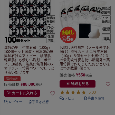
虎竹の里 竹炭石鹸（100g）
お試し送料無料【メール便でお
100個セット
国産・日本製の無
届け】
虎竹の里 ミニ竹炭石鹸
添加石けん
アトピー、敏感肌、
（10g）５個セット
土窯づくり
乾燥肌にも優しい
洗顔、ボデ
の最高級竹炭を使い
新開発の薬
ィ、加齢臭、
消臭に無香料のデ
用竹炭で作りました
おひとり様
オドランド
竹炭パワーでしっと
につき数量6個まで
り洗いあげます
販売価格
¥
550
税込
送料無料
詳細を見る
販売価格
¥
88,000
税込
5.00
カートに入れる