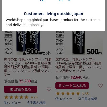
虎竹の里 竹炭シャンプー・竹炭
虎竹の里 竹炭シャンプー
リンスセット
各500ml
合成界面
500ml
合成界面活性剤は不使用
活性剤は不使用無香料で
環境に
無香料で環境に優しい
ノンシリ
優しいノンシリコン石鹸シャン
コン石鹸シャンプー
プー
販売価格
¥
2,640
税込
販売価格
¥
5,280
税込
カートに入れる
詳細を見る
5.00
4.75