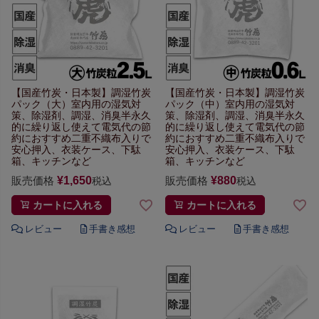
【国産竹炭・日本製】
調湿竹炭
【国産竹炭・日本製】
調湿竹炭
パック（大）
室内用の湿気対
パック（中）
室内用の湿気対
策、除湿剤、調湿、消臭
半永久
策、除湿剤、調湿、消臭
半永久
的に繰り返し使えて
電気代の節
的に繰り返し使えて
電気代の節
約におすすめ
二重不織布入りで
約におすすめ
二重不織布入りで
安心
押入、衣装ケース、下駄
安心
押入、衣装ケース、下駄
箱、キッチンなど
箱、キッチンなど
販売価格
¥
1,650
販売価格
¥
880
税込
税込
カートに入れる
カートに入れる