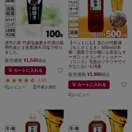
虎竹の里 竹炭塩歯磨き
竹虎の薬
【ペットにも】
安心の竹酢液
用竹炭と
土佐黒潮天日塩で作り
（ちくさくえき）500ml
日本
ました。
製・国産で犬や猫にも安全な
オ
ーガニックコンディショナー
販売価格
¥
1,540
税込
（リンス）
毛並みツヤツヤで
イ
ヤなにおいも消臭
カートに入れる
販売価格
¥
1,980
税込
4.50
カートに入れる