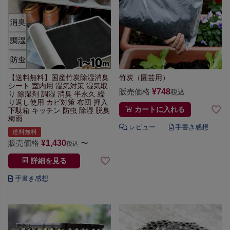
【送料無料】
国産竹炭除湿消臭
竹炭（園芸用）
シート
室内用 湿気対策 湿気取
販売価格
¥
748
税込
り 除湿剤 調湿 消臭 半永久 繰
り返し使用 カビ対策 布団 押入
カートに入れる
下駄箱 キッチン 防虫 除湿 脱臭
梅雨
送料無料
販売価格
¥
1,430
〜
税込
詳細を見る