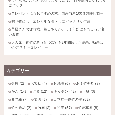
"いつか欲しい"が"買ってよかった"に！日本製おしゃれ竹か
ごバッグ
プレゼントにもおすすめの枕、国産竹炭100％熟睡ピロー
贈り物にも！エシカルな暮らしにピッタリな竹籠
草履さんお疲れ様、毎日ありがとう！年始にもちょうど良
い履物
大人気！青竹踏み（足つぼ）を2年間続けた結果、効果は
いかに？！正直レビュー
カテゴリー
健康 (2)
お客様 (4)
お洗濯 (6)
お！竹発見 (7)
かご (14)
ざる (12)
キッチン (42)
下駄 (3)
弁当箱 (7)
文具 (6)
日本唯一虎竹の里 (82)
竹の逸品 (2)
竹布 (2)
竹炭 (57)
竹皮草履 (8)