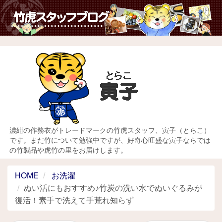
濃紺の作務衣がトレードマークの竹虎スタッフ、寅子（とらこ）
です。まだ竹について勉強中ですが、好奇心旺盛な寅子ならでは
の竹製品や虎竹の里をお届けします。
HOME
お洗濯
ぬい活にもおすすめ♪竹炭の洗い水でぬいぐるみが
復活！素手で洗えて手荒れ知らず