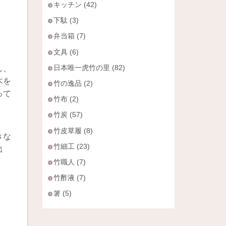
キッチン (42)
下駄 (3)
弁当箱 (7)
文具 (6)
日本唯一虎竹の里 (82)
し、
木を
竹の逸品 (2)
って
竹布 (2)
竹炭 (57)
竹皮草履 (8)
きな
竹細工 (23)
出
竹職人 (7)
竹酢液 (7)
箸 (5)