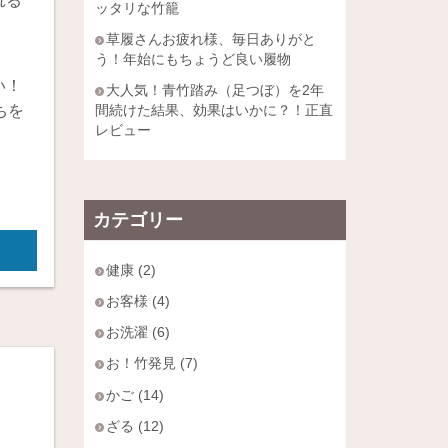
れる
ッタリな竹籠
草履さんお疲れ様、毎日ありがと
う！年始にもちょうど良い履物
い！
大人気！青竹踏み（足つぼ）を2年
間続けた結果、効果はいかに？！正直
ちを
レビュー
カテゴリー
健康 (2)
お客様 (4)
お洗濯 (6)
お！竹発見 (7)
かご (14)
ざる (12)