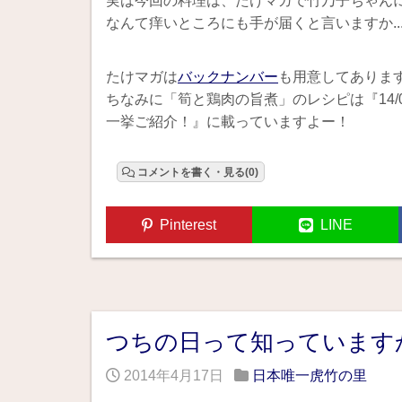
実は今回の料理は、たけマガで竹乃子ちゃん
なんて痒いところにも手が届くと言いますか..
たけマガは
バックナンバー
も用意してありま
ちなみに「筍と鶏肉の旨煮」のレシピは『14/
一挙ご紹介！』に載っていますよー！
コメントを書く・見る(0)
Pinterest
LINE
つちの日って知っています
2014年4月17日
日本唯一虎竹の里