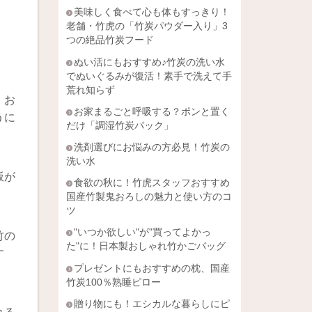
美味しく食べて心も体もすっきり！
老舗・竹虎の「竹炭パウダー入り」3
つの絶品竹炭フード
ぬい活にもおすすめ♪竹炭の洗い水
でぬいぐるみが復活！素手で洗えて手
荒れ知らず
、お
お家まるごと呼吸する？ポンと置く
うに
だけ「調湿竹炭パック」
洗剤選びにお悩みの方必見！竹炭の
洗い水
飯が
食欲の秋に！竹虎スタッフおすすめ
国産竹製鬼おろしの魅力と使い方のコ
ツ
"いつか欲しい"が"買ってよかっ
竹の
た"に！日本製おしゃれ竹かごバッグ
す
プレゼントにもおすすめの枕、国産
竹炭100％熟睡ピロー
贈り物にも！エシカルな暮らしにピ